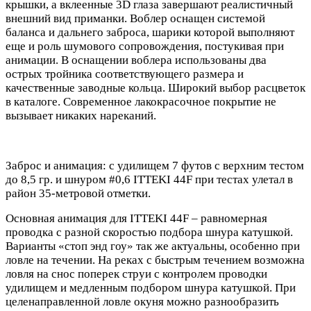
крышки, а вклеенные 3D глаза завершают реалистичный
внешний вид приманки. Воблер оснащен системой
баланса и дальнего заброса, шарики которой выполняют
еще и роль шумового сопровождения, постукивая при
анимации. В оснащении воблера использованы два
острых тройника соответствующего размера и
качественные заводные кольца. Широкий выбор расцветок
в каталоге. Современное лакокрасочное покрытие не
вызывает никаких нареканий.
Заброс и анимация: с удилищем 7 футов с верхним тестом
до 8,5 гр. и шнуром #0,6 ITTEKI 44F при тестах улетал в
район 35-метровой отметки.
Основная анимация для ITTEKI 44F – равномерная
проводка с разной скоростью подбора шнура катушкой.
Варианты «стоп энд гоу» так же актуальны, особенно при
ловле на течении. На реках с быстрым течением возможна
ловля на снос поперек струи с контролем проводки
удилищем и медленным подбором шнура катушкой. При
целенаправленной ловле окуня можно разнообразить