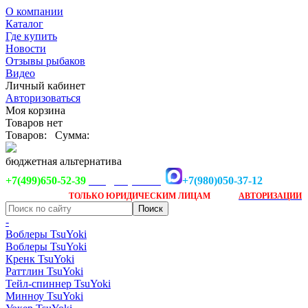
О компании
Каталог
Где купить
Новости
Отзывы рыбаков
Видео
Личный кабинет
Авторизоваться
Моя корзина
Товаров нет
Товаров:
Сумма:
бюджетная альтернатива
+7(499)650-52-39
+7(980)050-37-12
info@tsuyoki.ru
Заказ доступен
после
ТОЛЬКО
ЮРИДИЧЕСКИМ ЛИЦАМ
АВТОРИЗАЦИИ
-
Воблеры TsuYoki
Воблеры TsuYoki
Кренк TsuYoki
Раттлин TsuYoki
Тейл-спиннер TsuYoki
Минноу TsuYoki