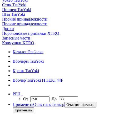
Уокер TsuYoki
Стик TsuYoki
Поппер TsuYoki
Шэд TsuYoki
Прочие принадлежности
Прочие принадлежности
Донки
Поролоновые приманки XTRO
Запасные части
Кормушки XTRO
Каталог Рыбалка
Воблеры TsuYoki
Кренк TsuYoki
Воблер TsuYoki ITTEKI 44F
РРЦ
От
До
Применить
Очистить фильтр