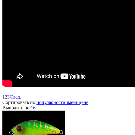
1
2
3
След.
Сортировать по:
популярности
имени
цене
Выводить по:
16