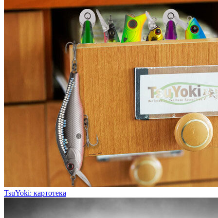
TsuYoki: картотека