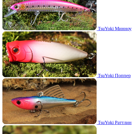
TsuYoki Минноу
TsuYoki Поппер
TsuYoki Раттлин