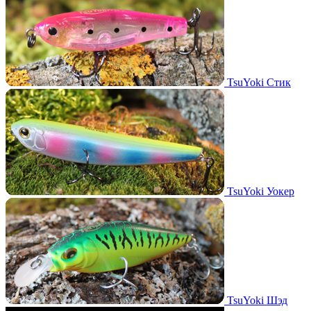
TsuYoki Стик
TsuYoki Уокер
TsuYoki Шэд