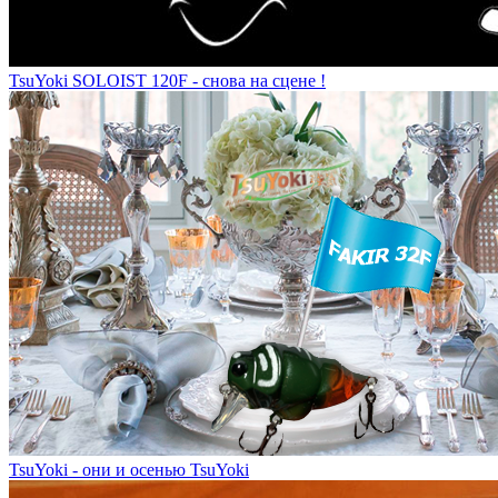
TsuYoki SOLOIST 120F - снова на сцене !
TsuYoki - они и осенью TsuYoki