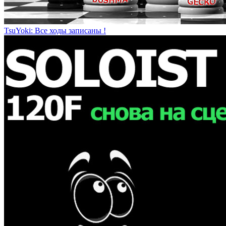
TsuYoki: Все ходы записаны !