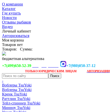
О компании
Каталог
Где купить
Новости
Отзывы рыбаков
Видео
Личный кабинет
Авторизоваться
Моя корзина
Товаров нет
Товаров:
Сумма:
бюджетная альтернатива
+7(499)650-52-39
+7(980)050-37-12
info@tsuyoki.ru
Заказ доступен
после
ТОЛЬКО
ЮРИДИЧЕСКИМ ЛИЦАМ
АВТОРИЗАЦИИ
-
Воблеры TsuYoki
Воблеры TsuYoki
Кренк TsuYoki
Раттлин TsuYoki
Тейл-спиннер TsuYoki
Минноу TsuYoki