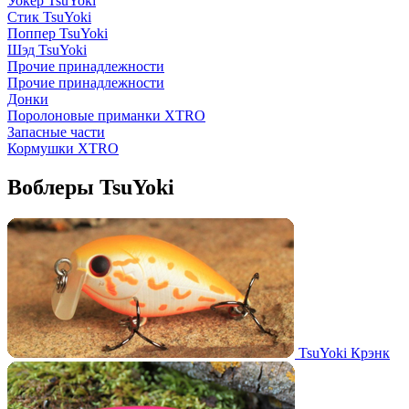
Уокер TsuYoki
Стик TsuYoki
Поппер TsuYoki
Шэд TsuYoki
Прочие принадлежности
Прочие принадлежности
Донки
Поролоновые приманки XTRO
Запасные части
Кормушки XTRO
Воблеры TsuYoki
TsuYoki Крэнк