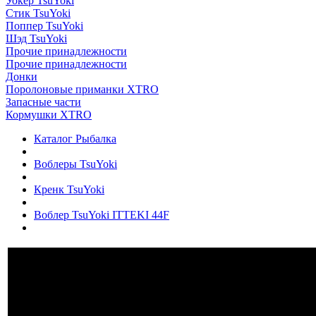
Уокер TsuYoki
Стик TsuYoki
Поппер TsuYoki
Шэд TsuYoki
Прочие принадлежности
Прочие принадлежности
Донки
Поролоновые приманки XTRO
Запасные части
Кормушки XTRO
Каталог Рыбалка
Воблеры TsuYoki
Кренк TsuYoki
Воблер TsuYoki ITTEKI 44F