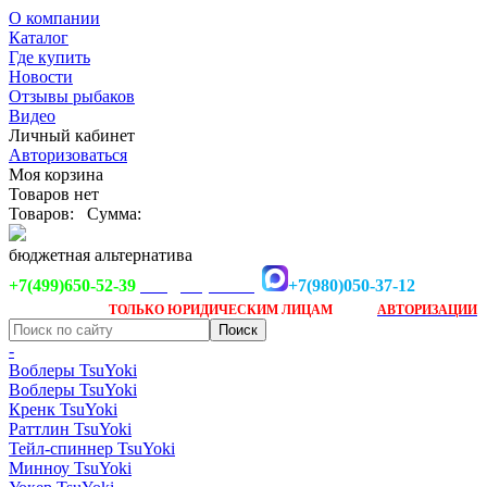
О компании
Каталог
Где купить
Новости
Отзывы рыбаков
Видео
Личный кабинет
Авторизоваться
Моя корзина
Товаров нет
Товаров:
Сумма:
бюджетная альтернатива
+7(499)650-52-39
+7(980)050-37-12
info@tsuyoki.ru
Заказ доступен
после
ТОЛЬКО
ЮРИДИЧЕСКИМ ЛИЦАМ
АВТОРИЗАЦИИ
-
Воблеры TsuYoki
Воблеры TsuYoki
Кренк TsuYoki
Раттлин TsuYoki
Тейл-спиннер TsuYoki
Минноу TsuYoki