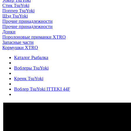
Уокер TsuYoki
Стик TsuYoki
Поппер TsuYoki
Шэд TsuYoki
Прочие принадлежности
Прочие принадлежности
Донки
Поролоновые приманки XTRO
Запасные части
Кормушки XTRO
Каталог Рыбалка
Воблеры TsuYoki
Кренк TsuYoki
Воблер TsuYoki ITTEKI 44F