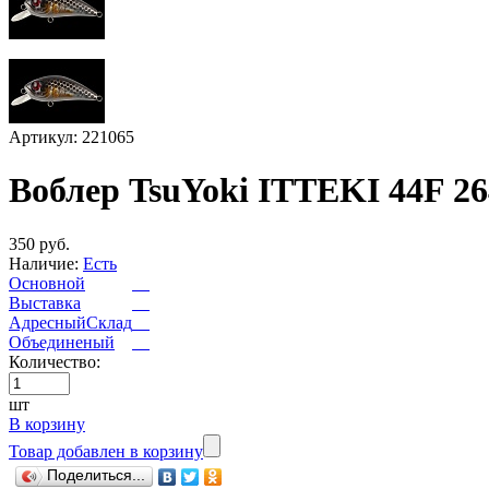
Артикул: 221065
Воблер TsuYoki ITTEKI 44F 2
350 руб.
Наличие:
Есть
Основной
Выставка
АдресныйСклад
Объединеный
Количество:
шт
В корзину
Товар добавлен в корзину
Поделиться...