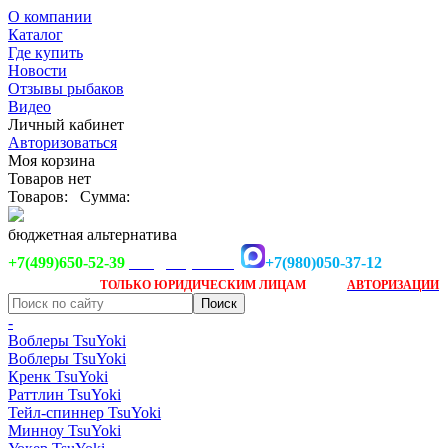
О компании
Каталог
Где купить
Новости
Отзывы рыбаков
Видео
Личный кабинет
Авторизоваться
Моя корзина
Товаров нет
Товаров:
Сумма:
бюджетная альтернатива
+7(499)650-52-39
+7(980)050-37-12
info@tsuyoki.ru
Заказ доступен
после
ТОЛЬКО
ЮРИДИЧЕСКИМ ЛИЦАМ
АВТОРИЗАЦИИ
-
Воблеры TsuYoki
Воблеры TsuYoki
Кренк TsuYoki
Раттлин TsuYoki
Тейл-спиннер TsuYoki
Минноу TsuYoki