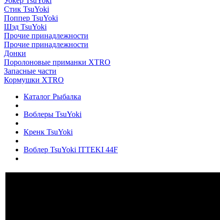
Уокер TsuYoki
Стик TsuYoki
Поппер TsuYoki
Шэд TsuYoki
Прочие принадлежности
Прочие принадлежности
Донки
Поролоновые приманки XTRO
Запасные части
Кормушки XTRO
Каталог Рыбалка
Воблеры TsuYoki
Кренк TsuYoki
Воблер TsuYoki ITTEKI 44F