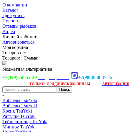
О компании
Каталог
Где купить
Новости
Отзывы рыбаков
Видео
Личный кабинет
Авторизоваться
Моя корзина
Товаров нет
Товаров:
Сумма:
бюджетная альтернатива
+7(499)650-52-39
+7(980)050-37-12
info@tsuyoki.ru
Заказ доступен
после
ТОЛЬКО
ЮРИДИЧЕСКИМ ЛИЦАМ
АВТОРИЗАЦИИ
-
Воблеры TsuYoki
Воблеры TsuYoki
Кренк TsuYoki
Раттлин TsuYoki
Тейл-спиннер TsuYoki
Минноу TsuYoki