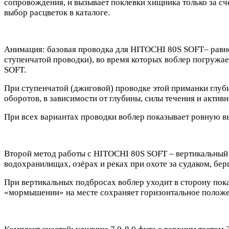
сопровождения, и вызывает поклевки хищника только за сч
выбор расцветок в каталоге.
Анимация: базовая проводка для HITOCHI 80S SOFT– равн
ступенчатой проводки), во время которых воблер погружае
SOFT.
При ступенчатой (джиговой) проводке этой приманки глуб
оборотов, в зависимости от глубины, силы течения и актив
При всех вариантах проводки воблер показывает ровную в
Второй метод работы с HITOCHI 80S SOFT – вертикальный дж
водохранилищах, озёрах и реках при охоте за судаком, б
При вертикальных подбросах воблер уходит в сторону покач
«мормышении» на месте сохраняет горизонтальное положен