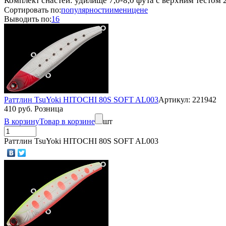
Комплект снастей: удилище 7,0-8,0 фута с верхним тестом 
Сортировать по:
популярности
имени
цене
Выводить по:
16
Раттлин TsuYoki HITOCHI 80S SOFT AL003
Артикул: 221942
410 руб. Розница
В корзину
Товар в корзине
шт
Раттлин TsuYoki HITOCHI 80S SOFT AL003