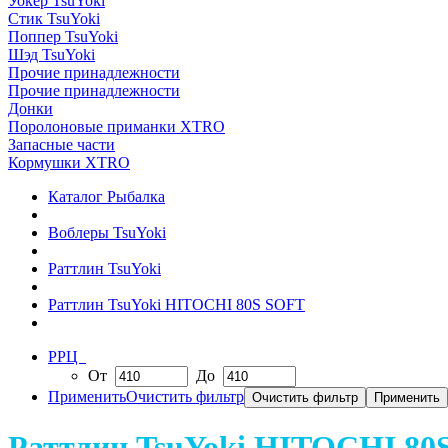
Уокер TsuYoki
Стик TsuYoki
Поппер TsuYoki
Шэд TsuYoki
Прочие принадлежности
Прочие принадлежности
Донки
Поролоновые приманки XTRO
Запасные части
Кормушки XTRO
Каталог Рыбалка
Воблеры TsuYoki
Раттлин TsuYoki
Раттлин TsuYoki HITOCHI 80S SOFT
РРЦ
От
До
Применить
Очистить фильтр
Раттлин TsuYoki HITOCHI 80