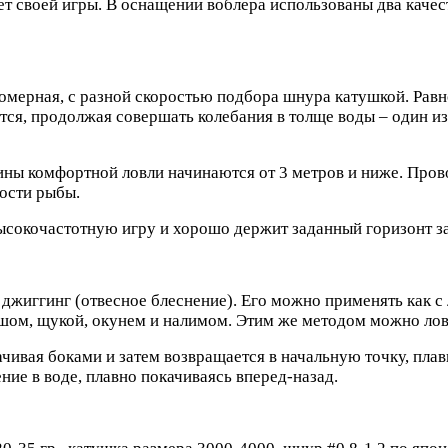
ет своей игры. В оснащении воблера использованы два каче
омерная, с разной скоростью подбора шнура катушкой. Рав
тся, продолжая совершать колебания в толще воды – один и
ины комфортной ловли начинаются от 3 метров и ниже. Про
ности рыбы.
ысокочастотную игру и хорошо держит заданный горизонт з
иггинг (отвесное блеснение). Его можно применять как с ло
ершом, щукой, окунем и налимом. Этим же методом можно ло
ивая боками и затем возвращается в начальную точку, плавн
ие в воде, плавно покачиваясь вперед-назад.