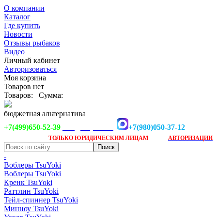
О компании
Каталог
Где купить
Новости
Отзывы рыбаков
Видео
Личный кабинет
Авторизоваться
Моя корзина
Товаров нет
Товаров:
Сумма:
бюджетная альтернатива
+7(499)650-52-39
+7(980)050-37-12
info@tsuyoki.ru
Заказ доступен
после
ТОЛЬКО
ЮРИДИЧЕСКИМ ЛИЦАМ
АВТОРИЗАЦИИ
-
Воблеры TsuYoki
Воблеры TsuYoki
Кренк TsuYoki
Раттлин TsuYoki
Тейл-спиннер TsuYoki
Минноу TsuYoki