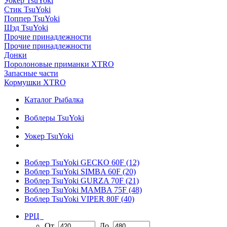
Уокер TsuYoki
Стик TsuYoki
Поппер TsuYoki
Шэд TsuYoki
Прочие принадлежности
Прочие принадлежности
Донки
Поролоновые приманки XTRO
Запасные части
Кормушки XTRO
Каталог Рыбалка
Воблеры TsuYoki
Уокер TsuYoki
Воблер TsuYoki GECKO 60F
(12)
Воблер TsuYoki SIMBA 60F
(20)
Воблер TsuYoki GURZA 70F
(21)
Воблер TsuYoki MAMBA 75F
(48)
Воблер TsuYoki VIPER 80F
(40)
РРЦ
От
До