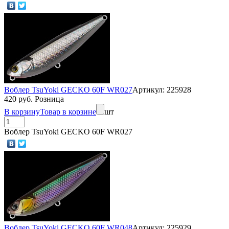
Воблер TsuYoki GECKO 60F WR027
Артикул: 225928
420 руб. Розница
В корзину
Товар в корзине
шт
Воблер TsuYoki GECKO 60F WR027
Воблер TsuYoki GECKO 60F WR048
Артикул: 225929