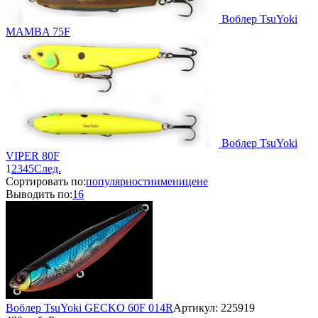
Воблер TsuYoki
MAMBA 75F
Воблер TsuYoki
VIPER 80F
1
2
3
4
5
След.
Сортировать по:
популярности
имени
цене
Выводить по:
16
Воблер TsuYoki GECKO 60F 014R
Артикул: 225919