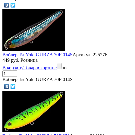
Воблер TsuYoki GURZA 70F 014S
Артикул: 225276
449 руб. Розница
В корзину
Товар в корзине
шт
Воблер TsuYoki GURZA 70F 014S