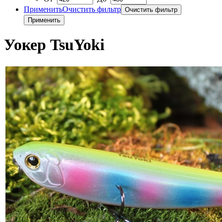
Применить
Очистить фильтр
Уокер TsuYoki