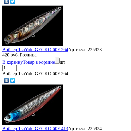
Воблер TsuYoki GECKO 60F 264
Артикул: 225923
420 руб. Розница
В корзину
Товар в корзине
шт
Воблер TsuYoki GECKO 60F 264
Воблер TsuYoki GECKO 60F 413
Артикул: 225924