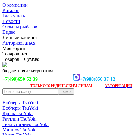
О компании
Каталог
Где купить
Новости
Отзывы рыбаков
Видео
Личный кабинет
Авторизоваться
Моя корзина
Товаров нет
Товаров:
Сумма:
бюджетная альтернатива
+7(499)650-52-39
+7(980)050-37-12
info@tsuyoki.ru
Заказ доступен
после
ТОЛЬКО
ЮРИДИЧЕСКИМ ЛИЦАМ
АВТОРИЗАЦИИ
-
Воблеры TsuYoki
Воблеры TsuYoki
Кренк TsuYoki
Раттлин TsuYoki
Тейл-спиннер TsuYoki
Минноу TsuYoki