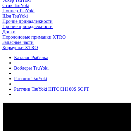
Уокер TsuYoki
Стик TsuYoki
Поппер TsuYoki
Шэд TsuYoki
Прочие принадлежности
Прочие принадлежности
Донки
Поролоновые приманки XTRO
Запасные части
Кормушки XTRO
Каталог Рыбалка
Воблеры TsuYoki
Раттлин TsuYoki
Раттлин TsuYoki HITOCHI 80S SOFT