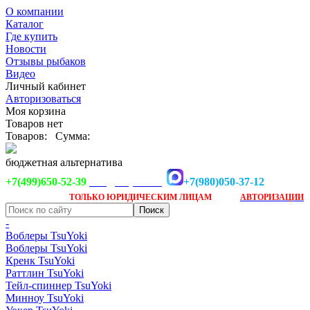
О компании
Каталог
Где купить
Новости
Отзывы рыбаков
Видео
Личный кабинет
Авторизоваться
Моя корзина
Товаров нет
Товаров:
Сумма:
бюджетная альтернатива
+7(499)650-52-39
+7(980)050-37-12
info@tsuyoki.ru
Заказ доступен
после
ТОЛЬКО
ЮРИДИЧЕСКИМ ЛИЦАМ
АВТОРИЗАЦИИ
-
Воблеры TsuYoki
Воблеры TsuYoki
Кренк TsuYoki
Раттлин TsuYoki
Тейл-спиннер TsuYoki
Минноу TsuYoki