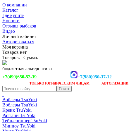
О компании
Каталог
Где купить
Новости
Отзывы рыбаков
Видео
Личный кабинет
Авторизоваться
Моя корзина
Товаров нет
Товаров:
Сумма:
бюджетная альтернатива
+7(499)650-52-39
+7(980)050-37-12
info@tsuyoki.ru
Заказ доступен
после
ТОЛЬКО
ЮРИДИЧЕСКИМ ЛИЦАМ
АВТОРИЗАЦИИ
-
Воблеры TsuYoki
Воблеры TsuYoki
Кренк TsuYoki
Раттлин TsuYoki
Тейл-спиннер TsuYoki
Минноу TsuYoki