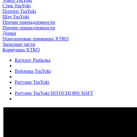
Уокер TsuYoki
Стик TsuYoki
Поппер TsuYoki
Шэд TsuYoki
Прочие принадлежности
Прочие принадлежности
Донки
Поролоновые приманки XTRO
Запасные части
Кормушки XTRO
Каталог Рыбалка
Воблеры TsuYoki
Раттлин TsuYoki
Раттлин TsuYoki HITOCHI 80S SOFT