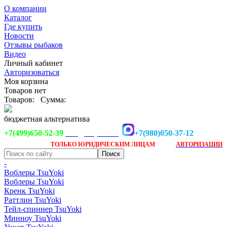
О компании
Каталог
Где купить
Новости
Отзывы рыбаков
Видео
Личный кабинет
Авторизоваться
Моя корзина
Товаров нет
Товаров:
Сумма:
бюджетная альтернатива
+7(499)650-52-39
+7(980)050-37-12
info@tsuyoki.ru
Заказ доступен
после
ТОЛЬКО
ЮРИДИЧЕСКИМ ЛИЦАМ
АВТОРИЗАЦИИ
-
Воблеры TsuYoki
Воблеры TsuYoki
Кренк TsuYoki
Раттлин TsuYoki
Тейл-спиннер TsuYoki
Минноу TsuYoki