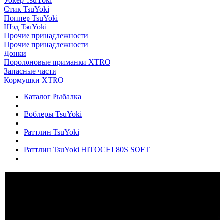
Уокер TsuYoki
Стик TsuYoki
Поппер TsuYoki
Шэд TsuYoki
Прочие принадлежности
Прочие принадлежности
Донки
Поролоновые приманки XTRO
Запасные части
Кормушки XTRO
Каталог Рыбалка
Воблеры TsuYoki
Раттлин TsuYoki
Раттлин TsuYoki HITOCHI 80S SOFT