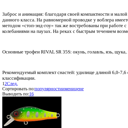
Заброс и анимация: благодаря своей компактности и малой
данного класса. На равномерной проводке у воблера имеет
методом «стоп-энд-гоу» так же востребованы при работе 
колебаниями на паузах. На реках с быстрым течением воз
Основные трофеи RIVAL SR 35S: окунь, голавль, язь, щука, 
Рекомендуемый комплект снастей: удилище длиной 6,0-7,6 ф
классификации.
1
2
След.
Сортировать по:
популярности
имени
цене
Выводить по:
16