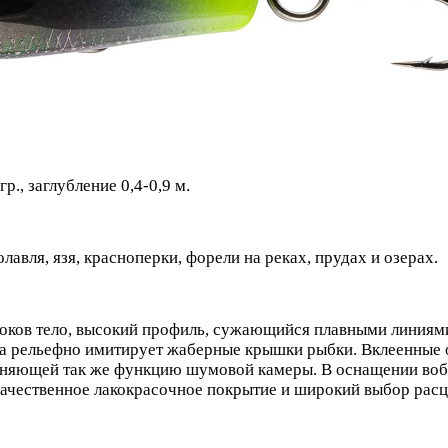
р., заглубление 0,4-0,9 м.
лавля, язя, красноперки, форели на реках, прудах и озерах.
оков тело, высокий профиль, сужающийся плавными линиями
ера рельефно имитирует жаберные крышки рыбки. Вклеенные
лняющей так же функцию шумовой камеры. В оснащении вобл
ачественное лакокрасочное покрытие и широкий выбор расцв