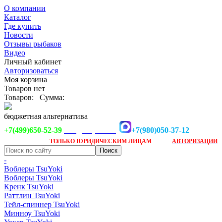
О компании
Каталог
Где купить
Новости
Отзывы рыбаков
Видео
Личный кабинет
Авторизоваться
Моя корзина
Товаров нет
Товаров:
Сумма:
бюджетная альтернатива
+7(499)650-52-39
+7(980)050-37-12
info@tsuyoki.ru
Заказ доступен
после
ТОЛЬКО
ЮРИДИЧЕСКИМ ЛИЦАМ
АВТОРИЗАЦИИ
-
Воблеры TsuYoki
Воблеры TsuYoki
Кренк TsuYoki
Раттлин TsuYoki
Тейл-спиннер TsuYoki
Минноу TsuYoki