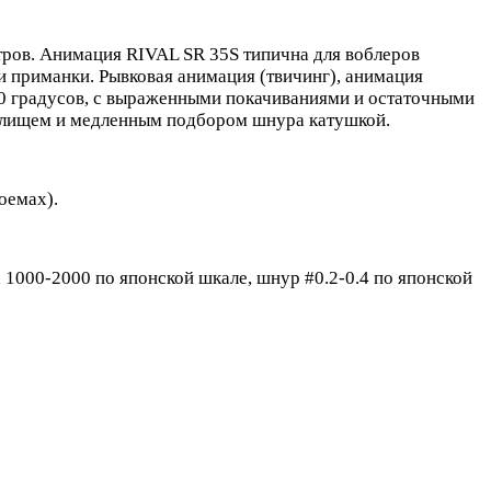
етров. Анимация RIVAL SR 35S типична для воблеров
и приманки. Рывковая анимация (твичинг), анимация
180 градусов, с выраженными покачиваниями и остаточными
удилищем и медленным подбором шнура катушкой.
оемах).
а 1000-2000 по японской шкале, шнур #0.2-0.4 по японской