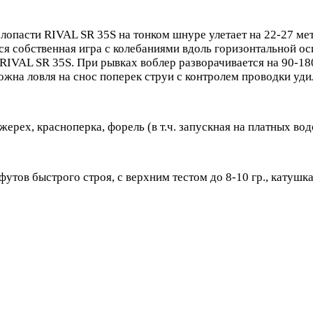
 лопасти RIVAL SR 35S на тонком шнуре улетает на 22-27 м
ся собственная игра с колебаниями вдоль горизонтальной ос
с RIVAL SR 35S. При рывках воблер разворачивается на 90-
можна ловля на снос поперек струи с контролем проводки 
жерех, красноперка, форель (в т.ч. запускная на платных вод
утов быстрого строя, с верхним тестом до 8-10 гр., катушк