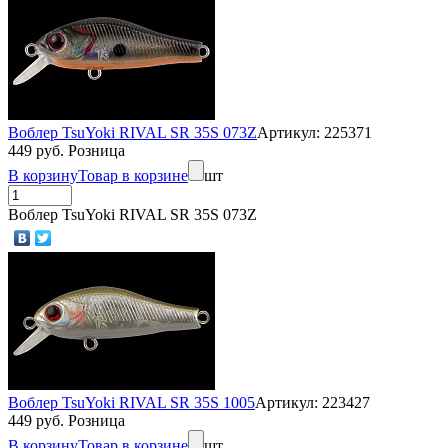
Воблер TsuYoki RIVAL SR 35S 073Z
Артикул: 225371
449 руб. Розница
В корзину
Товар в корзине
шт
Воблер TsuYoki RIVAL SR 35S 073Z
Воблер TsuYoki RIVAL SR 35S 1005
Артикул: 223427
449 руб. Розница
В корзину
Товар в корзине
шт