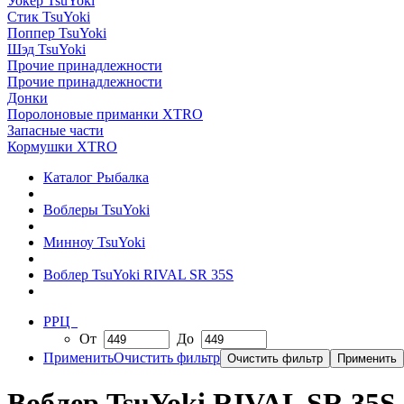
Уокер TsuYoki
Стик TsuYoki
Поппер TsuYoki
Шэд TsuYoki
Прочие принадлежности
Прочие принадлежности
Донки
Поролоновые приманки XTRO
Запасные части
Кормушки XTRO
Каталог Рыбалка
Воблеры TsuYoki
Минноу TsuYoki
Воблер TsuYoki RIVAL SR 35S
РРЦ
От
До
Применить
Очистить фильтр
Воблер TsuYoki RIVAL SR 35S