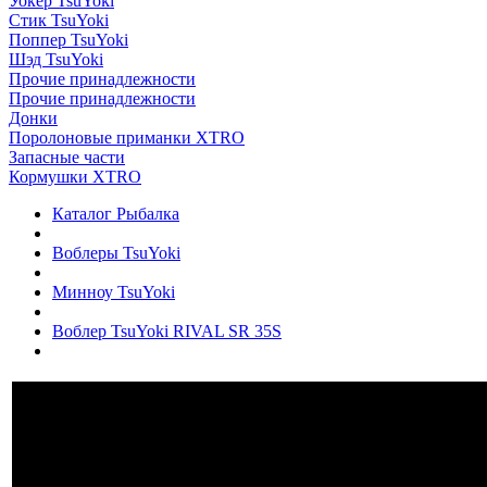
Уокер TsuYoki
Стик TsuYoki
Поппер TsuYoki
Шэд TsuYoki
Прочие принадлежности
Прочие принадлежности
Донки
Поролоновые приманки XTRO
Запасные части
Кормушки XTRO
Каталог Рыбалка
Воблеры TsuYoki
Минноу TsuYoki
Воблер TsuYoki RIVAL SR 35S