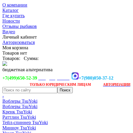
О компании
Каталог
Где купить
Новости
Отзывы рыбаков
Видео
Личный кабинет
Авторизоваться
Моя корзина
Товаров нет
Товаров:
Сумма:
бюджетная альтернатива
+7(499)650-52-39
+7(980)050-37-12
info@tsuyoki.ru
Заказ доступен
после
ТОЛЬКО
ЮРИДИЧЕСКИМ ЛИЦАМ
АВТОРИЗАЦИИ
-
Воблеры TsuYoki
Воблеры TsuYoki
Кренк TsuYoki
Раттлин TsuYoki
Тейл-спиннер TsuYoki
Минноу TsuYoki