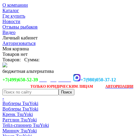
О компании
Каталог
Где купить
Новости
Отзывы рыбаков
Видео
Личный кабинет
Авторизоваться
Моя корзина
Товаров нет
Товаров:
Сумма:
бюджетная альтернатива
+7(499)650-52-39
+7(980)050-37-12
info@tsuyoki.ru
Заказ доступен
после
ТОЛЬКО
ЮРИДИЧЕСКИМ ЛИЦАМ
АВТОРИЗАЦИИ
-
Воблеры TsuYoki
Воблеры TsuYoki
Кренк TsuYoki
Раттлин TsuYoki
Тейл-спиннер TsuYoki
Минноу TsuYoki