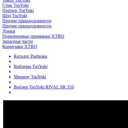
Уокер TsuYoki
Стик TsuYoki
Поппер TsuYoki
Шэд TsuYoki
Прочие принадлежности
Прочие принадлежности
Донки
Поролоновые приманки XTRO
Запасные части
Кормушки XTRO
Каталог Рыбалка
Воблеры TsuYoki
Минноу TsuYoki
Воблер TsuYoki RIVAL SR 35S