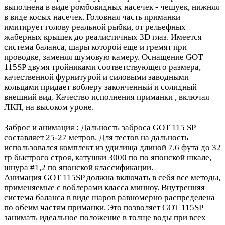
выполнена в виде ромбовидных насечек - чешуек, нижняя
в виде косых насечек. Головная часть приманки
имитирует голову реальной рыбки, от рельефных
жаберных крышек до реалистичных 3D глаз. Имеется
система баланса, шары которой еще и гремят при
проводке, заменяя шумовую камеру. Оснащение GOT
115SP двумя тройниками соответствующего размера,
качественной фурнитурой и силовыми заводными
кольцами придает воблеру законченный и солидный
внешний вид. Качество исполнения приманки , включая
ЛКП, на высоком уроне.
Заброс и анимация : Дальность заброса GOT 115 SP
составляет 25-27 метров. Для тестов на дальность
использовался комплект из удилища длиной 7,6 фута до 32
гр быстрого строя, катушки 3000 по по японской шкале,
шнура #1,2 по японской классификации.
Анимация GOT 115SP должна включать в себя все методы,
применяемые с воблерами класса минноу. Внутренняя
система баланса в виде шаров равномерно распределена
по обеим частям приманки. Это позволяет GOT 115SP
занимать идеальное положение в толще воды при всех