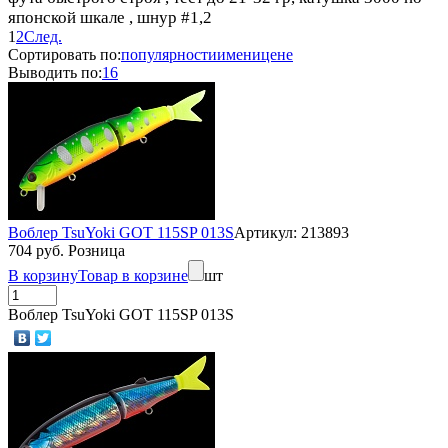
японской шкале , шнур #1,2
1
2
След.
Сортировать по:
популярности
имени
цене
Выводить по:
16
Воблер TsuYoki GOT 115SP 013S
Артикул: 213893
704 руб. Розница
В корзину
Товар в корзине
шт
Воблер TsuYoki GOT 115SP 013S