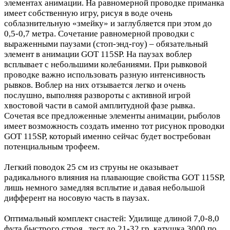
элементах анимации. На равномерной проводке приманка
имеет собственную игру, рисуя в воде очень
соблазнительную «змейку» и заглубляется при этом до
0,5-0,7 метра. Сочетание равномерной проводки с
выраженными паузами (стоп-энд-гоу) – обязательный
элемент в анимации GOT 115SP. На паузах воблер
всплывает с небольшими колебаниями. При рывковой
проводке важно использовать разную интенсивность
рывков. Воблер на них отзывается легко и очень
послушно, выполняя развороты с активной игрой
хвостовой части в самой амплитудной фазе рывка.
Сочетая все предложенные элементы анимации, рыболов
имеет возможность создать именно тот рисунок проводки
GOT 115SP, который именно сейчас будет востребован
потенциальным трофеем.
Легкий поводок 25 см из струны не оказывает
радикального влияния на плавающие свойства GOT 115SP,
лишь немного замедляя всплытие и давая небольшой
дифферент на носовую часть в паузах.
Оптимальный комплект снастей: Удилище длиной 7,0-8,0
фута быстрого строя , тест до 21-32 гр, катушка 3000 по