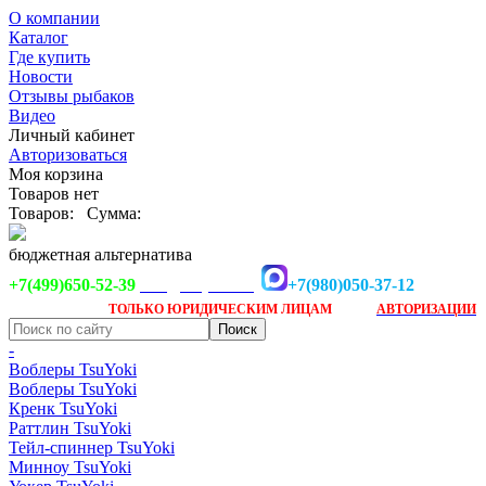
О компании
Каталог
Где купить
Новости
Отзывы рыбаков
Видео
Личный кабинет
Авторизоваться
Моя корзина
Товаров нет
Товаров:
Сумма:
бюджетная альтернатива
+7(499)650-52-39
+7(980)050-37-12
info@tsuyoki.ru
Заказ доступен
после
ТОЛЬКО
ЮРИДИЧЕСКИМ ЛИЦАМ
АВТОРИЗАЦИИ
-
Воблеры TsuYoki
Воблеры TsuYoki
Кренк TsuYoki
Раттлин TsuYoki
Тейл-спиннер TsuYoki
Минноу TsuYoki