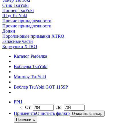
Уокер TsuYoki
Стик TsuYoki
Поппер TsuYoki
Шэд TsuYoki
Прочие принадлежности
Прочие принадлежности
Донки
Поролоновые приманки XTRO
Запасные части
Кормушки XTRO
Каталог Рыбалка
Воблеры TsuYoki
Минноу TsuYoki
Воблер TsuYoki GOT 115SP
РРЦ
От
До
Применить
Очистить фильтр