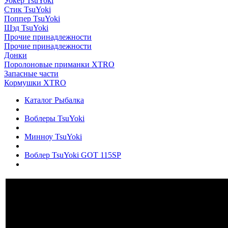
Уокер TsuYoki
Стик TsuYoki
Поппер TsuYoki
Шэд TsuYoki
Прочие принадлежности
Прочие принадлежности
Донки
Поролоновые приманки XTRO
Запасные части
Кормушки XTRO
Каталог Рыбалка
Воблеры TsuYoki
Минноу TsuYoki
Воблер TsuYoki GOT 115SP