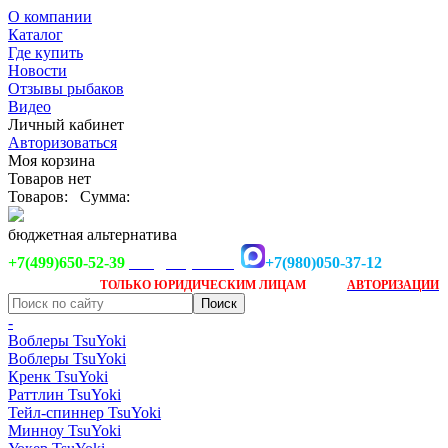
О компании
Каталог
Где купить
Новости
Отзывы рыбаков
Видео
Личный кабинет
Авторизоваться
Моя корзина
Товаров нет
Товаров:
Сумма:
бюджетная альтернатива
+7(499)650-52-39
+7(980)050-37-12
info@tsuyoki.ru
Заказ доступен
после
ТОЛЬКО
ЮРИДИЧЕСКИМ ЛИЦАМ
АВТОРИЗАЦИИ
-
Воблеры TsuYoki
Воблеры TsuYoki
Кренк TsuYoki
Раттлин TsuYoki
Тейл-спиннер TsuYoki
Минноу TsuYoki