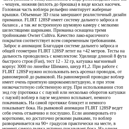
- чешуек, нижняя (вплоть до брюшка) в виде косых насечек.
Головная часть воблера рельефно имитирует жаберные
крышки. Объемные 3D глаза завершают реалистичный дизайн
приманки. FLIRT 128SP имеет систему дальнего заброса и
баланса , а так же встроенную шумовую камеру с мелкими
шелестящими шариками. Приманка оснащена тремя
тройниками Owner Cultiva. Качество лако-красочного
покрытия соответствует всем современным требованиям.
Заброс и анимация: Благодаря системе дальнего заброса и
общей геометрии FLIRT 128SP летит на +42 метров. Тесты на
дальность проводились с комплектом: Удилище длиной 8 фута
быстрого строя (Fast), тест 12 - 32 гр, катушка магниевый
корпус 3000 по линейке Шимано, шнур #1,2. При работе с
FLIRT 128SP нужно использовать весь арсенал проводок, от
равномерной до рывковой. На равномерной проводке воблер
имеет очень приятную широкоамплитудную, и при этом
низкочастотную собственную игру. При использовании стоп
энд гоу (протяжка с с паузой или несколько оборотов катушки
с паузой) воблер в паузе медленно всплывает, немного
покачиваясь. На самой протяжке бликует и немного
показывает бока. На рывковой анимации FLIRT 128SP ведет
себя очень отзывчиво и послушно. Если анимировать его
короткими, но достаточно резкими рывками, то воблер
разворачивается на 90+ градусов практически на месте, в
момент самого рывка активно показывает бока. На одном