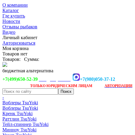
О компании
Каталог
Где купить
Новости
Отзывы рыбаков
Видео
Личный кабинет
Авторизоваться
Моя корзина
Товаров нет
Товаров:
Сумма:
бюджетная альтернатива
+7(499)650-52-39
+7(980)050-37-12
info@tsuyoki.ru
Заказ доступен
после
ТОЛЬКО
ЮРИДИЧЕСКИМ ЛИЦАМ
АВТОРИЗАЦИИ
-
Воблеры TsuYoki
Воблеры TsuYoki
Кренк TsuYoki
Раттлин TsuYoki
Тейл-спиннер TsuYoki
Минноу TsuYoki