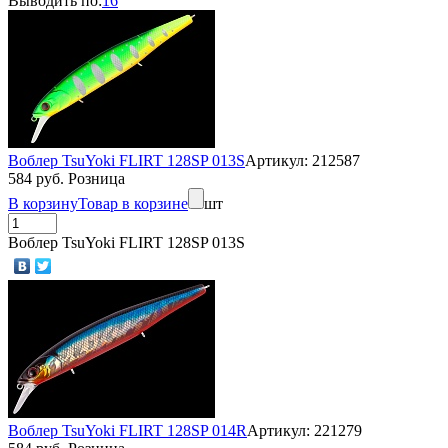
Выводить по:
16
Воблер TsuYoki FLIRT 128SP 013S
Артикул: 212587
584 руб. Розница
В корзину
Товар в корзине
шт
Воблер TsuYoki FLIRT 128SP 013S
Воблер TsuYoki FLIRT 128SP 014R
Артикул: 221279