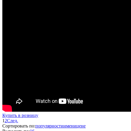
Купить в розницу
1
2
След.
Сортировать по:
популярности
имени
цене