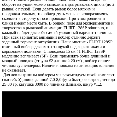
обороте катушки можно выполнить два рывковых цикла (по 2
рывка) с паузой. Если делать рывок более мягким и
продолжительным, то воблер ,чуть меньше разворачиваясь,
скользит в сторону от оси проводки. При этом роллинг и
блики имеют место быть. В общем, поле для экспериментов и
творчества в рывковой анимации FLIRT 128SP обширно, и
каждый найдет для себя самый уловистый вариант твичинга.
При всех вариантах анимации воблер отлично держит
заданный горизонт заглубления. Наше мнение - FLIRT 128SP
отличный воблер для охоты за щукой над коряжниками и
кормовыми поливами. С поводком 15 см #1 FLIRT 128SP
медленно всплывает (SF). Если применять более длинный и
мощный поводок (струна #2 длинной 20 см) , воблер станет
чистым суспендером. Наличие поводка на анимацию влияния
не оказывает.
Для ловли данным воблером мы рекомендуем такой комплект
снастей: Удилище длиной 7,0-8,0 фута быстрого строя , тест до
25-30 гр, катушка 3000 по линейке Шимано, шнур #1,2.