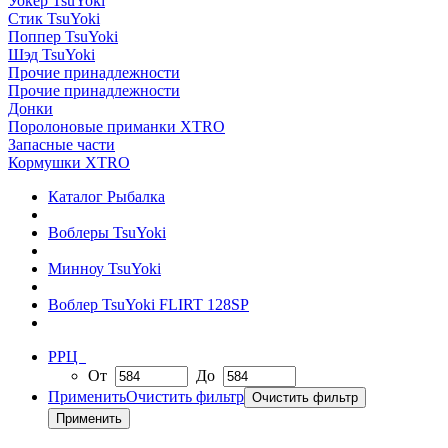
Уокер TsuYoki
Стик TsuYoki
Поппер TsuYoki
Шэд TsuYoki
Прочие принадлежности
Прочие принадлежности
Донки
Поролоновые приманки XTRO
Запасные части
Кормушки XTRO
Каталог Рыбалка
Воблеры TsuYoki
Минноу TsuYoki
Воблер TsuYoki FLIRT 128SP
РРЦ
От
До
Применить
Очистить фильтр