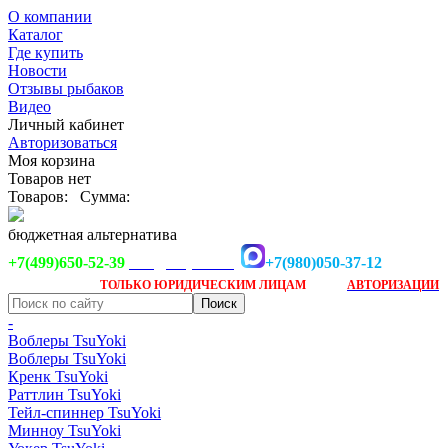
О компании
Каталог
Где купить
Новости
Отзывы рыбаков
Видео
Личный кабинет
Авторизоваться
Моя корзина
Товаров нет
Товаров:
Сумма:
бюджетная альтернатива
+7(499)650-52-39
+7(980)050-37-12
info@tsuyoki.ru
Заказ доступен
после
ТОЛЬКО
ЮРИДИЧЕСКИМ ЛИЦАМ
АВТОРИЗАЦИИ
-
Воблеры TsuYoki
Воблеры TsuYoki
Кренк TsuYoki
Раттлин TsuYoki
Тейл-спиннер TsuYoki
Минноу TsuYoki