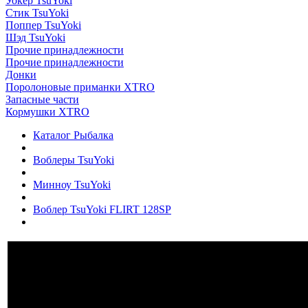
Уокер TsuYoki
Стик TsuYoki
Поппер TsuYoki
Шэд TsuYoki
Прочие принадлежности
Прочие принадлежности
Донки
Поролоновые приманки XTRO
Запасные части
Кормушки XTRO
Каталог Рыбалка
Воблеры TsuYoki
Минноу TsuYoki
Воблер TsuYoki FLIRT 128SP