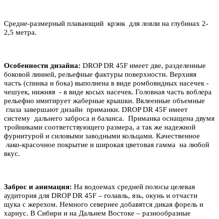
Средне-размерный плавающий крэнк для ловли на глубинах 2-
2,5 метра.
Особенности дизайна:
DROP DR 45F имеет две, разделенные
боковой линией, рельефные фактуры поверхности. Верхняя
часть (спинка и бока) выполнена в виде ромбовидных насечек -
чешуек, нижняя - в виде косых насечек. Головная часть воблера
рельефно имитирует жаберные крышки. Вклеенные объемные
глаза завершают дизайн приманки. DROP DR 45F имеет
систему дальнего заброса и баланса. Приманка оснащена двумя
тройниками соответствующего размера, а так же надежной
фурнитурой и силовыми заводными кольцами. Качественное
лако-красочное покрытие и широкая цветовая гамма на любой
вкус.
Заброс и анимация:
На водоемах средней полосы целевая
аудитория для DROP DR 45F – голавль, язь, окунь и отчасти
щука с жерехом. Немного севернее добавятся дикая форель и
хариус. В Сибири и на Дальнем Востоке – разнообразные