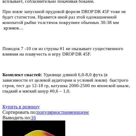
всплывает, соблазнительно покачивая боками.
При ловле запускной прудовой форели DROP DR 45F тоже не
будет статистом. Нравится иной раз этой одомашненной
конопатой рыбке толстячок покрупнее обычных 30-38 мм
крэнков…
Поводок 7 -10 см из струны #1 не оказывает существенного
влияния на плавучесть и игру DROP DR 45F.
Комплект снастей:
Удилище длиной 6,0-8,0 фута (в
зависимости от целевой аудитории и условий ловли) быстрого
строя, тест до 12-18 гр, катушка 2000-2500 по японской шкале,
гладкий и мягкий шнур #0,6 – 1,0.
Купить в розницу
Сортировать по:
популярности
имени
цене
Выводить по:
16