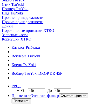
Уокер TsuYoki
Стик TsuYoki
Поппер TsuYoki
Шэд TsuYoki
Прочие принадлежности
Прочие принадлежности
Донки
Поролоновые приманки XTRO
Запасные части
Кормушки XTRO
Каталог Рыбалка
Воблеры TsuYoki
Кренк TsuYoki
Воблер TsuYoki DROP DR 45F
РРЦ
От
До
Применить
Очистить фильтр