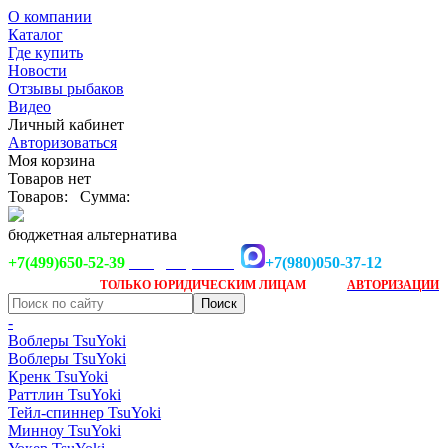
О компании
Каталог
Где купить
Новости
Отзывы рыбаков
Видео
Личный кабинет
Авторизоваться
Моя корзина
Товаров нет
Товаров:
Сумма:
бюджетная альтернатива
+7(499)650-52-39
+7(980)050-37-12
info@tsuyoki.ru
Заказ доступен
после
ТОЛЬКО
ЮРИДИЧЕСКИМ ЛИЦАМ
АВТОРИЗАЦИИ
-
Воблеры TsuYoki
Воблеры TsuYoki
Кренк TsuYoki
Раттлин TsuYoki
Тейл-спиннер TsuYoki
Минноу TsuYoki