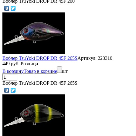
Воблер TsuYoki DROP DR 45F 200
Воблер TsuYoki DROP DR 45F 265S
Артикул: 223310
449 руб. Розница
В корзину
Товар в корзине
шт
Воблер TsuYoki DROP DR 45F 265S