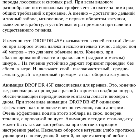
породы лососевых и сиговых рыб. При всем видовом
разнообразии потенциальных трофеев есть в охоте за ними ряд
общих требований к приманке. А именно – достаточно дальний
и точный заброс, мгновенное, с первым оборотом катушки,
включение в работу, и устойчивая игра приманки при наличии
существенного течения.
И именно тут DROP DR 45F оказывается в своей стихии! Летит
он при забросе очень далеко и исключительно точно. Заброс под
40 метров – это для него обычное дело. Конечно, при
сбалансированной снасти и правильном (гладком и мягком)
шнуре… На течении устойчиво держит горизонт проводки без
сбоев в игре. И включает свой высокочастотный, средне-
амплитудный « крэнковый тремор» с пол- оборота катушки.
Анимация DROP DR 45F классическая для крэнков. Это, конечно
же, равномерная проводка с разной скоростью подбора шнура,
обеспечивающей периодические контакты лопасти воблера с
дном. При этом виде анимации DROP DR 45F одинаково
эффективен как при ловле вниз по течению, так и апстрим.
Очень эффективна подача этого воблера на снос, поперек
течения, с проводкой по дуге. Анимация методом стоп-энд-гоу
может быть так же востребована при соответствующем
настроении рыбы. Несколько оборотов катушки (либо протяжка
удилищем) с последующей паузой, во время которой воблер