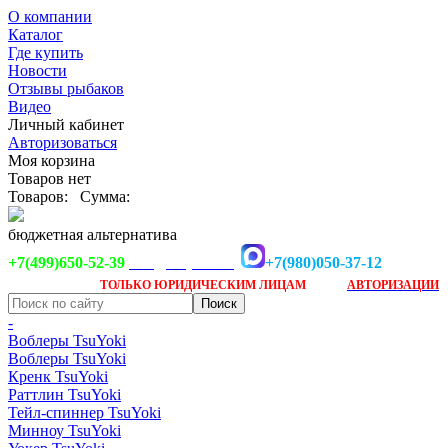
О компании
Каталог
Где купить
Новости
Отзывы рыбаков
Видео
Личный кабинет
Авторизоваться
Моя корзина
Товаров нет
Товаров:
Сумма:
бюджетная альтернатива
+7(499)650-52-39
+7(980)050-37-12
info@tsuyoki.ru
Заказ доступен
после
ТОЛЬКО
ЮРИДИЧЕСКИМ ЛИЦАМ
АВТОРИЗАЦИИ
-
Воблеры TsuYoki
Воблеры TsuYoki
Кренк TsuYoki
Раттлин TsuYoki
Тейл-спиннер TsuYoki
Минноу TsuYoki