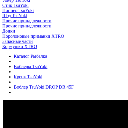
Уокер TsuYoki
Стик TsuYoki
Поппер TsuYoki
Шэд TsuYoki
Прочие принадлежности
Прочие принадлежности
Донки
Поролоновые приманки XTRO
Запасные части
Кормушки XTRO
Каталог Рыбалка
Воблеры TsuYoki
Кренк TsuYoki
Воблер TsuYoki DROP DR 45F