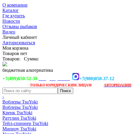
О компании
Каталог
Где купить
Новости
Отзывы рыбаков
Видео
Личный кабинет
Авторизоваться
Моя корзина
Товаров нет
Товаров:
Сумма:
бюджетная альтернатива
+7(499)650-52-39
+7(980)050-37-12
info@tsuyoki.ru
Заказ доступен
после
ТОЛЬКО
ЮРИДИЧЕСКИМ ЛИЦАМ
АВТОРИЗАЦИИ
-
Воблеры TsuYoki
Воблеры TsuYoki
Кренк TsuYoki
Раттлин TsuYoki
Тейл-спиннер TsuYoki
Минноу TsuYoki