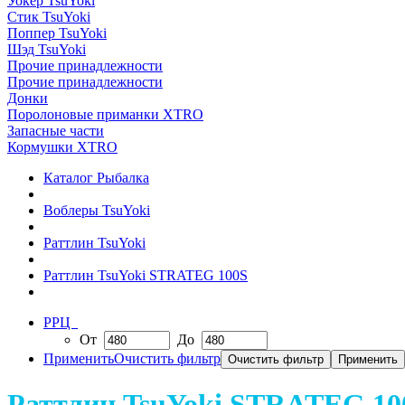
Уокер TsuYoki
Стик TsuYoki
Поппер TsuYoki
Шэд TsuYoki
Прочие принадлежности
Прочие принадлежности
Донки
Поролоновые приманки XTRO
Запасные части
Кормушки XTRO
Каталог Рыбалка
Воблеры TsuYoki
Раттлин TsuYoki
Раттлин TsuYoki STRATEG 100S
РРЦ
От
До
Применить
Очистить фильтр
Раттлин TsuYoki STRATEG 10