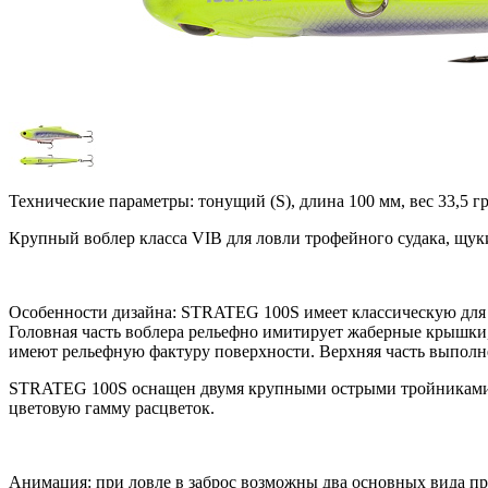
Технические параметры: тонущий (S), длина 100 мм, вес 33,5 гр
Крупный воблер класса VIB для ловли трофейного судака, щуки
Особенности дизайна: STRATEG 100S имеет классическую для 
Головная часть воблера рельефно имитирует жаберные крышки
имеют рельефную фактуру поверхности. Верхняя часть выполне
STRATEG 100S оснащен двумя крупными острыми тройниками, 
цветовую гамму расцветок.
Анимация: при ловле в заброс возможны два основных вида про