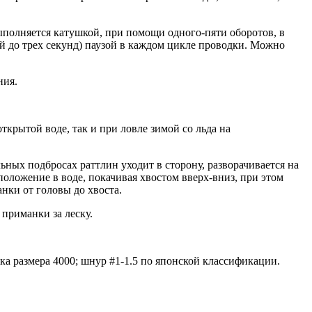
полняется катушкой, при помощи одного-пяти оборотов, в
й до трех секунд) паузой в каждом цикле проводки. Можно
ния.
крытой воде, так и при ловле зимой со льда на
ных подбросах раттлин уходит в сторону, разворачивается на
оложение в воде, покачивая хвостом вверх-вниз, при этом
нки от головы до хвоста.
 приманки за леску.
шка размера 4000; шнур #1-1.5 по японской классификации.