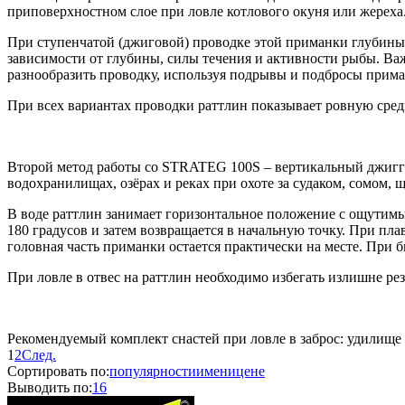
приповерхностном слое при ловле котлового окуня или жереха
При ступенчатой (джиговой) проводке этой приманки глубины 
зависимости от глубины, силы течения и активности рыбы. Важ
разнообразить проводку, используя подрывы и подбросы прим
При всех вариантах проводки раттлин показывает ровную сред
Второй метод работы со STRATEG 100S – вертикальный джиггинг
водохранилищах, озёрах и реках при охоте за судаком, сомом,
В воде раттлин занимает горизонтальное положение с ощутимым
180 градусов и затем возвращается в начальную точку. При п
головная часть приманки остается практически на месте. При
При ловле в отвес на раттлин необходимо избегать излишне ре
Рекомендуемый комплект снастей при ловле в заброс: удилище 7
1
2
След.
Сортировать по:
популярности
имени
цене
Выводить по:
16