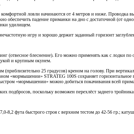
.
комфортной ловли начинаются от 4 метров и ниже. Проводка вы
но обеспечить падение приманки на дно с достаточной (от одно
анки удилищем.
нечастотную игру и хорошо держит заданный горизонт заглубле
 (отвесное блеснение). Его можно применять как с лодки по от
 щукой и крупным окунем.
 (приблизительно 25 градусов) креном на голову. При вертикаль
лавном «мормышении» STRATEG 100S сохраняет горизонтальное п
 быстром «мормышении» можно добиться покачивания всей прима
зких подбросов, поскольку возможен перехлёст заднего тройника
,0-8,2 фута быстрого строя с верхним тестом до 42-56 гр.; кату