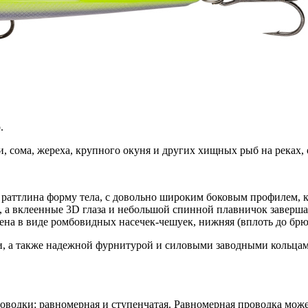
.
, сома, жереха, крупного окуня и других хищных рыб на реках,
раттлина форму тела, с довольно широким боковым профилем, к
, а вклеенные 3D глаза и небольшой спинной плавничок завер
на в виде ромбовидных насечек-чешуек, нижняя (вплоть до брюш
а также надежной фурнитурой и силовыми заводными кольцами
водки: равномерная и ступенчатая. Равномерная проводка может