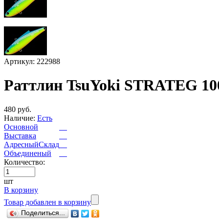
Артикул: 222988
Раттлин TsuYoki STRATEG 10
480 руб.
Наличие:
Есть
Основной
Выставка
АдресныйСклад
Объединеный
Количество:
шт
В корзину
Товар добавлен в корзину
Поделиться...