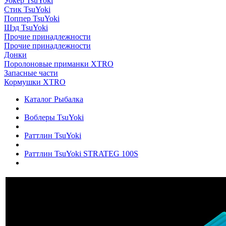
Уокер TsuYoki
Стик TsuYoki
Поппер TsuYoki
Шэд TsuYoki
Прочие принадлежности
Прочие принадлежности
Донки
Поролоновые приманки XTRO
Запасные части
Кормушки XTRO
Каталог Рыбалка
Воблеры TsuYoki
Раттлин TsuYoki
Раттлин TsuYoki STRATEG 100S