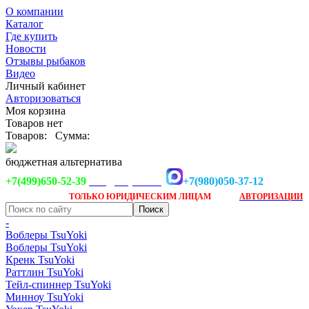
О компании
Каталог
Где купить
Новости
Отзывы рыбаков
Видео
Личный кабинет
Авторизоваться
Моя корзина
Товаров нет
Товаров:
Сумма:
бюджетная альтернатива
+7(499)650-52-39
+7(980)050-37-12
info@tsuyoki.ru
Заказ доступен
после
ТОЛЬКО
ЮРИДИЧЕСКИМ ЛИЦАМ
АВТОРИЗАЦИИ
-
Воблеры TsuYoki
Воблеры TsuYoki
Кренк TsuYoki
Раттлин TsuYoki
Тейл-спиннер TsuYoki
Минноу TsuYoki