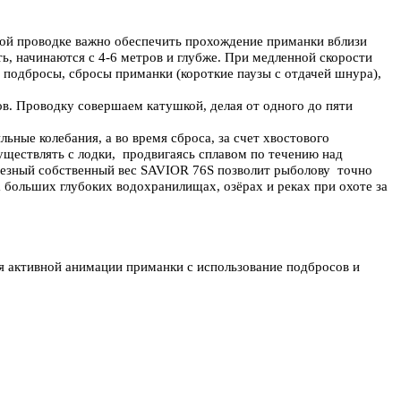
ной проводке важно обеспечить прохождение приманки вблизи
, начинаются с 4-6 метров и глубже. При медленной скорости
 подбросы, сбросы приманки (короткие паузы с отдачей шнура),
в. Проводку совершаем катушкой, делая от одного до пяти
ные колебания, а во время сброса, за счет хвостового
уществлять с лодки, продвигаясь сплавом по течению над
ерьезный собственный вес SAVIOR 76S позволит рыболову точно
 больших глубоких водохранилищах, озёрах и реках при охоте за
ля активной анимации приманки с использование подбросов и