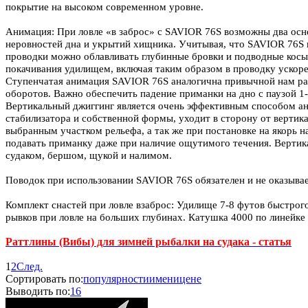
покрытие на высоком современном уровне.
Анимация: При ловле «в заброс» с SAVIOR 76S возможны два осн
неровностей дна и укрытий хищника. Учитывая, что SAVIOR 76S и
проводки можно облавливать глубинные бровки и подводные косы
покачивания удилищем, включая таким образом в проводку ускор
Ступенчатая анимация SAVIOR 76S аналогична привычной нам раб
оборотов. Важно обеспечить падение приманки на дно с паузой 1
Вертикальный джиггинг является очень эффективным способом ани
стабилизатора и собственной формы, уходит в сторону от вертик
выбранным участком рельефа, а так же при постановке на якорь н
подавать приманку даже при наличие ощутимого течения. Вертика
судаком, бершом, щукой и налимом.
Поводок при использовании SAVIOR 76S обязателен и не оказыва
Комплект снастей при ловле взаброс: Удилище 7-8 футов быстрого
рывков при ловле на больших глубинах. Катушка 4000 по линейке
Раттлины (Вибы) для зимней рыбалки на судака - статья
1
2
След.
Сортировать по:
популярности
имени
цене
Выводить по:
16