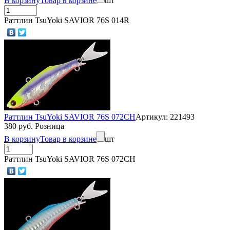
В корзину
Товар в корзине
шт
Раттлин TsuYoki SAVIOR 76S 014R
Раттлин TsuYoki SAVIOR 76S 072CH
Артикул: 221493
380 руб. Розница
В корзину
Товар в корзине
шт
Раттлин TsuYoki SAVIOR 76S 072CH