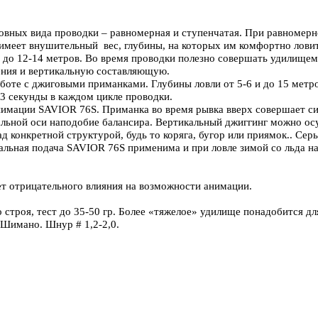
овных вида проводки – равномерная и ступенчатая. При равномер
меет внушительный вес, глубины, на которых им комфортно ловить
 до 12-14 метров. Во время проводки полезно совершать удилищем
ения и вертикальную составляющую.
оте с джиговыми приманками. Глубины ловли от 5-6 и до 15 метро
-3 секунды в каждом цикле проводки.
мации SAVIOR 76S. Приманка во время рывка вверх совершает силь
альной оси наподобие балансира. Вертикальный джиггинг можно ос
ад конкретной структурой, будь то коряга, бугор или приямок.. С
льная подача SAVIOR 76S применима и при ловле зимой со льда на
ет отрицательного влияния на возможности анимации.
 строя, тест до 35-50 гр. Более «тяжелое» удилище понадобится д
 Шимано. Шнур # 1,2-2,0.