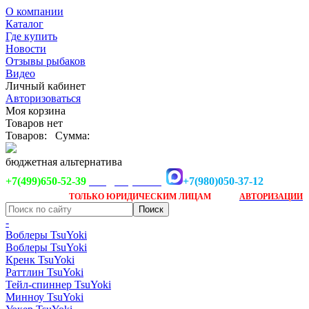
О компании
Каталог
Где купить
Новости
Отзывы рыбаков
Видео
Личный кабинет
Авторизоваться
Моя корзина
Товаров нет
Товаров:
Сумма:
бюджетная альтернатива
+7(499)650-52-39
+7(980)050-37-12
info@tsuyoki.ru
Заказ доступен
после
ТОЛЬКО
ЮРИДИЧЕСКИМ ЛИЦАМ
АВТОРИЗАЦИИ
-
Воблеры TsuYoki
Воблеры TsuYoki
Кренк TsuYoki
Раттлин TsuYoki
Тейл-спиннер TsuYoki
Минноу TsuYoki