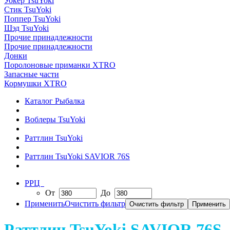
Уокер TsuYoki
Стик TsuYoki
Поппер TsuYoki
Шэд TsuYoki
Прочие принадлежности
Прочие принадлежности
Донки
Поролоновые приманки XTRO
Запасные части
Кормушки XTRO
Каталог Рыбалка
Воблеры TsuYoki
Раттлин TsuYoki
Раттлин TsuYoki SAVIOR 76S
РРЦ
От
До
Применить
Очистить фильтр
Раттлин TsuYoki SAVIOR 76S