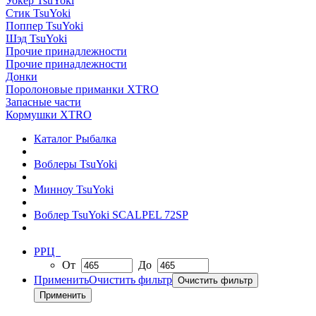
Уокер TsuYoki
Стик TsuYoki
Поппер TsuYoki
Шэд TsuYoki
Прочие принадлежности
Прочие принадлежности
Донки
Поролоновые приманки XTRO
Запасные части
Кормушки XTRO
Каталог Рыбалка
Воблеры TsuYoki
Минноу TsuYoki
Воблер TsuYoki SCALPEL 72SP
РРЦ
От
До
Применить
Очистить фильтр