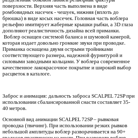
поверхности. Верхняя часть выполнена в виде
ромбовидных насечек - чешуек, нижняя (вплоть до
брюшка) в виде косых насечек. Головная часть воблера
рельефно имитирует жаберные крышки рыбки, а 3D глаза
дополняют реалистичность дизайна всей приманки.
Воблер оснащен системой баланса и шумовой камерой,
которая издает довольно громкие звуки при проводке.
Приманка оснащена двумя острыми тройниками
соответствующего размера, надежной фурнитурой и
силовыми заводными кольцами. У воблера современное
качественное лакокрасочное покрытие и широкий выбор
расцветок в каталоге.
Заброс и анимация: дальность заброса SCALPEL 72SP при
использовании сбалансированной снасти составляет 35-
40 метров.
Основной вид анимации SCALPEL 72SP – рывковая
проводка (твичинг). При использовании резких рывков
небольшой амплитуды воблер разворачивается на 90+
градусов практически на месте. При развороте воблер