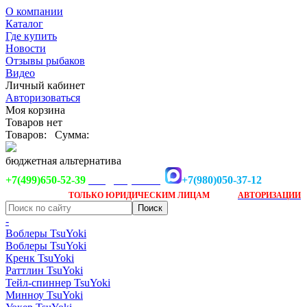
О компании
Каталог
Где купить
Новости
Отзывы рыбаков
Видео
Личный кабинет
Авторизоваться
Моя корзина
Товаров нет
Товаров:
Сумма:
бюджетная альтернатива
+7(499)650-52-39
+7(980)050-37-12
info@tsuyoki.ru
Заказ доступен
после
ТОЛЬКО
ЮРИДИЧЕСКИМ ЛИЦАМ
АВТОРИЗАЦИИ
-
Воблеры TsuYoki
Воблеры TsuYoki
Кренк TsuYoki
Раттлин TsuYoki
Тейл-спиннер TsuYoki
Минноу TsuYoki