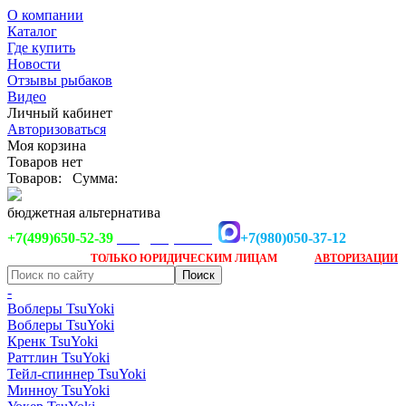
О компании
Каталог
Где купить
Новости
Отзывы рыбаков
Видео
Личный кабинет
Авторизоваться
Моя корзина
Товаров нет
Товаров:
Сумма:
бюджетная альтернатива
+7(499)650-52-39
+7(980)050-37-12
info@tsuyoki.ru
Заказ доступен
после
ТОЛЬКО
ЮРИДИЧЕСКИМ ЛИЦАМ
АВТОРИЗАЦИИ
-
Воблеры TsuYoki
Воблеры TsuYoki
Кренк TsuYoki
Раттлин TsuYoki
Тейл-спиннер TsuYoki
Минноу TsuYoki