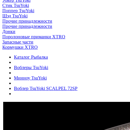
Уокер TsuYoki
Стик TsuYoki
Поппер TsuYoki
Шэд TsuYoki
Прочие принадлежности
Прочие принадлежности
Донки
Поролоновые приманки XTRO
Запасные части
Кормушки XTRO
Каталог Рыбалка
Воблеры TsuYoki
Минноу TsuYoki
Воблер TsuYoki SCALPEL 72SP