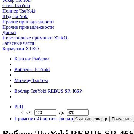
Уокер TsuYoki
Стик TsuYoki
Поппер TsuYoki
Шэд TsuYoki
Прочие принадлежности
Прочие принадлежности
Донки
Поролоновые приманки XTRO
Запасные части
Кормушки XTRO
Каталог Рыбалка
Воблеры TsuYoki
Минноу TsuYoki
Воблер TsuYoki REBUS SR 46SP
РРЦ
От
До
Применить
Очистить фильтр
Воблер TsuYoki REBUS SR 46