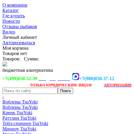
О компании
Каталог
Где купить
Новости
Отзывы рыбаков
Видео
Личный кабинет
Авторизоваться
Моя корзина
Товаров нет
Товаров:
Сумма:
бюджетная альтернатива
+7(499)650-52-39
+7(980)050-37-12
info@tsuyoki.ru
Заказ доступен
после
ТОЛЬКО
ЮРИДИЧЕСКИМ ЛИЦАМ
АВТОРИЗАЦИИ
-
Воблеры TsuYoki
Воблеры TsuYoki
Кренк TsuYoki
Раттлин TsuYoki
Тейл-спиннер TsuYoki
Минноу TsuYoki