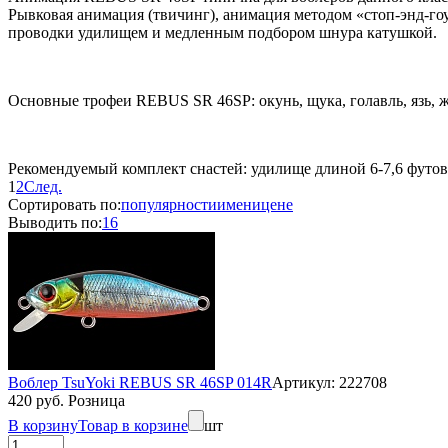
Рывковая анимация (твичинг), анимация методом «стоп-энд-гоу
проводки удилищем и медленным подбором шнура катушкой.
Основные трофеи REBUS SR 46SP: окунь, щука, голавль, язь, ж
Рекомендуемый комплект снастей: удилище длиной 6-7,6 футов б
1
2
След.
Сортировать по:
популярности
имени
цене
Выводить по:
16
Воблер TsuYoki REBUS SR 46SP 014R
Артикул: 222708
420 руб. Розница
В корзину
Товар в корзине
шт