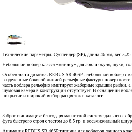
Технические параметры: Суспендер (SP), длина 46 мм, вес 3,25 г
Небольшой воблер класса «минноу» для ловли окуня, щуки, гол
Особенности дизайна: REBUS SR 46SP - небольшой воблер с к
разделенные боковой линией рельефные фактуры поверхности. 
часть воблера рельефно имитирует жаберные крышки рыбки, а 
шумовая камера в конструкции отсутствует. В оснащении вобле
покрытие и широкий выбор расцветок в каталоге.
Заброс и анимация: благодаря магнитной системе дальнего заб
фута быстрого строя с тестом до 8,5 гр. и восьмижильный шну
Анимация REBUS SR 46SP типична для воблеров данного класса