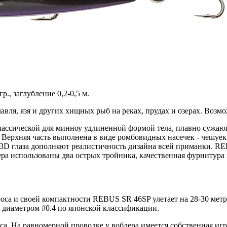
р., заглубление 0,2-0,5 м.
авля, язя и других хищных рыб на реках, прудах и озерах. Возм
лассической для минноу удлиненной формой тела, плавно сужаю
Верхняя часть выполнена в виде ромбовидных насечек - чешуек,
3D глаза дополняют реалистичность дизайна всей приманки. RE
ра использованы два острых тройника, качественная фурнитура 
роса и своей компактности REBUS SR 46SP улетает на 28-30 метр
р диаметром #0.4 по японской классификации.
. На равномерной проводке у воблера имеется собственная игр