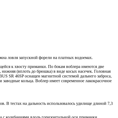
ожна ловля запускной форели на платных водоемах.
щейся к хвосту приманки. По бокам воблера имеются две
 нижняя (вплоть до брюшка) в виде косых насечек. Головная
BUS SR 46SP оснащен магнитной системой дальнего заброса,
и заводные кольца. Воблер имеет современное лакокрасочное
ов. В тестах на дальность использовалось удилище длиной 7,3
а с колебаниями вдоль горизонтальной оси приманки.