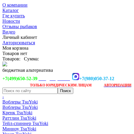
О компании
Каталог
Где купить
Новости
Отзывы рыбаков
Видео
Личный кабинет
Авторизоваться
Моя корзина
Товаров нет
Товаров:
Сумма:
бюджетная альтернатива
+7(499)650-52-39
+7(980)050-37-12
info@tsuyoki.ru
Заказ доступен
после
ТОЛЬКО
ЮРИДИЧЕСКИМ ЛИЦАМ
АВТОРИЗАЦИИ
-
Воблеры TsuYoki
Воблеры TsuYoki
Кренк TsuYoki
Раттлин TsuYoki
Тейл-спиннер TsuYoki
Минноу TsuYoki