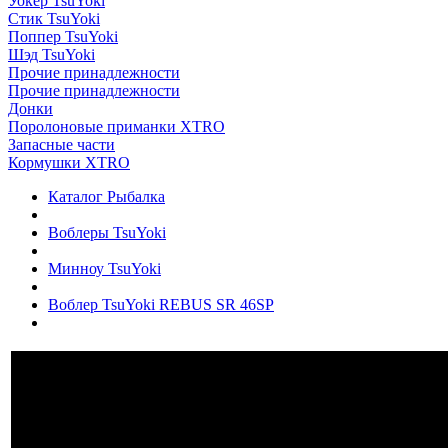
Уокер TsuYoki
Стик TsuYoki
Поппер TsuYoki
Шэд TsuYoki
Прочие принадлежности
Прочие принадлежности
Донки
Поролоновые приманки XTRO
Запасные части
Кормушки XTRO
Каталог Рыбалка
Воблеры TsuYoki
Минноу TsuYoki
Воблер TsuYoki REBUS SR 46SP