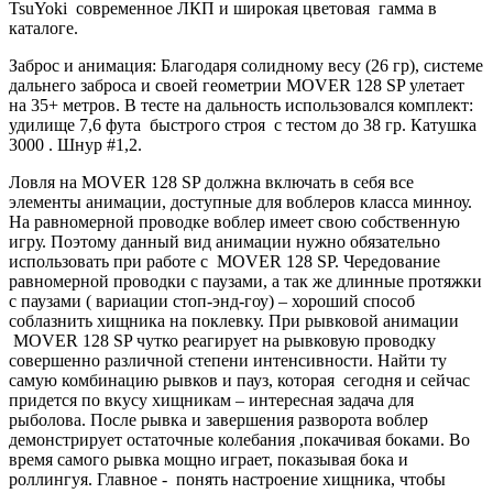
TsuYoki современное ЛКП и широкая цветовая гамма в
каталоге.
Заброс и анимация: Благодаря солидному весу (26 гр), системе
дальнего заброса и своей геометрии MOVER 128 SP улетает
на 35+ метров. В тесте на дальность использовался комплект:
удилище 7,6 фута быстрого строя с тестом до 38 гр. Катушка
3000 . Шнур #1,2.
Ловля на MOVER 128 SP должна включать в себя все
элементы анимации, доступные для воблеров класса минноу.
На равномерной проводке воблер имеет свою собственную
игру. Поэтому данный вид анимации нужно обязательно
использовать при работе с MOVER 128 SP. Чередование
равномерной проводки с паузами, а так же длинные протяжки
с паузами ( вариации стоп-энд-гоу) – хороший способ
соблазнить хищника на поклевку. При рывковой анимации
MOVER 128 SP чутко реагирует на рывковую проводку
совершенно различной степени интенсивности. Найти ту
самую комбинацию рывков и пауз, которая сегодня и сейчас
придется по вкусу хищникам – интересная задача для
рыболова. После рывка и завершения разворота воблер
демонстрирует остаточные колебания ,покачивая боками. Во
время самого рывка мощно играет, показывая бока и
роллингуя. Главное - понять настроение хищника, чтобы