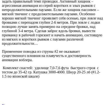
задать правильный темп проводки. Активный хищник –
агрессивная анимация из серий коротких и злых рывков с
непродолжительными паузами. Если же хищник пассивен –
мягкий твичинг с продолжительными паузами. Особенно
хорошо мягкий твичинг проявляет себя осенью, при ловле над
бровками с перепадом глубин 2-6 метров. При ловле с лодки
позицию лучше занять примерно на середине бровки, над
глубиной 3-4 метра. Сделав заброс вдоль бровки, вывести
приманку в рабочий горизонт и начать анимацию, состоящую
из мягких и коротких рывков с паузами различной
продолжительности…
Применение поводка из струны #2 не оказывает
существенного влияния на плавучесть и достоверность
анимации воблера.
Комплект снастей: удилище 7,0-7,6 фута быстрого строя с
тестом до 35-42 гр. Катушка 3000-4000. Шнур 20-25 лб (#1.2-
1.5 по японской шкале)