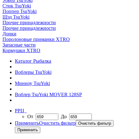
Уокер TsuYoki
Стик TsuYoki
Поппер TsuYoki
Шэд TsuYoki
Прочие принадлежности
Прочие принадлежности
Донки
Поролоновые приманки XTRO
Запасные части
Кормушки XTRO
Каталог Рыбалка
Воблеры TsuYoki
Минноу TsuYoki
Воблер TsuYoki MOVER 128SP
РРЦ
От
До
Применить
Очистить фильтр