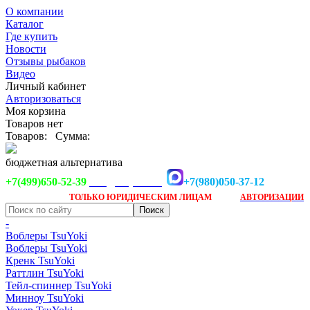
О компании
Каталог
Где купить
Новости
Отзывы рыбаков
Видео
Личный кабинет
Авторизоваться
Моя корзина
Товаров нет
Товаров:
Сумма:
бюджетная альтернатива
+7(499)650-52-39
+7(980)050-37-12
info@tsuyoki.ru
Заказ доступен
после
ТОЛЬКО
ЮРИДИЧЕСКИМ ЛИЦАМ
АВТОРИЗАЦИИ
-
Воблеры TsuYoki
Воблеры TsuYoki
Кренк TsuYoki
Раттлин TsuYoki
Тейл-спиннер TsuYoki
Минноу TsuYoki