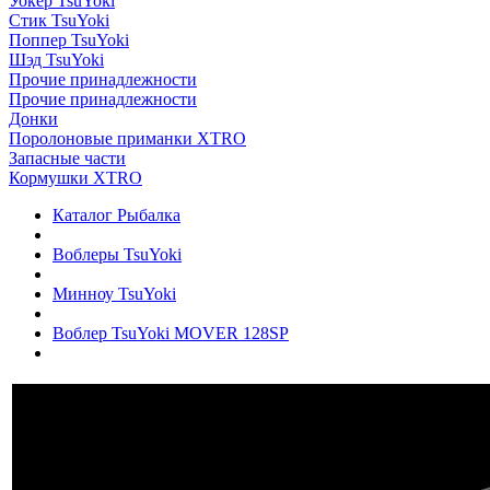
Уокер TsuYoki
Стик TsuYoki
Поппер TsuYoki
Шэд TsuYoki
Прочие принадлежности
Прочие принадлежности
Донки
Поролоновые приманки XTRO
Запасные части
Кормушки XTRO
Каталог Рыбалка
Воблеры TsuYoki
Минноу TsuYoki
Воблер TsuYoki MOVER 128SP