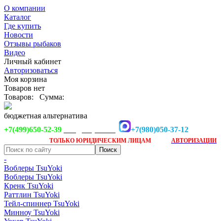
О компании
Каталог
Где купить
Новости
Отзывы рыбаков
Видео
Личный кабинет
Авторизоваться
Моя корзина
Товаров нет
Товаров:
Сумма:
бюджетная альтернатива
+7(499)650-52-39
+7(980)050-37-12
info@tsuyoki.ru
Заказ доступен
после
ТОЛЬКО
ЮРИДИЧЕСКИМ ЛИЦАМ
АВТОРИЗАЦИИ
-
Воблеры TsuYoki
Воблеры TsuYoki
Кренк TsuYoki
Раттлин TsuYoki
Тейл-спиннер TsuYoki
Минноу TsuYoki