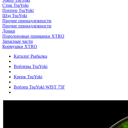
Уокер TsuYoki
Стик TsuYoki
Поппер TsuYoki
Шэд TsuYoki
Прочие принадлежности
Прочие принадлежности
Донки
Поролоновые приманки XTRO
Запасные части
Кормушки XTRO
Каталог Рыбалка
Воблеры TsuYoki
Кренк TsuYoki
Воблер TsuYoki WIST 75F