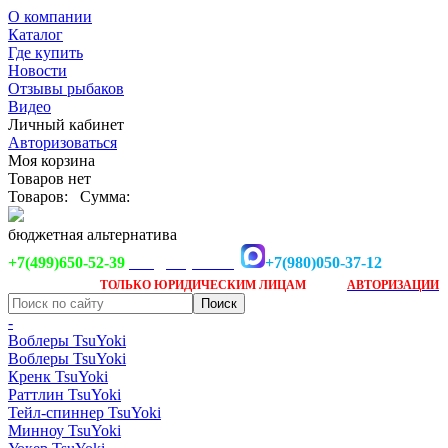
О компании
Каталог
Где купить
Новости
Отзывы рыбаков
Видео
Личный кабинет
Авторизоваться
Моя корзина
Товаров нет
Товаров:
Сумма:
бюджетная альтернатива
+7(499)650-52-39
+7(980)050-37-12
info@tsuyoki.ru
Заказ доступен
после
ТОЛЬКО
ЮРИДИЧЕСКИМ ЛИЦАМ
АВТОРИЗАЦИИ
-
Воблеры TsuYoki
Воблеры TsuYoki
Кренк TsuYoki
Раттлин TsuYoki
Тейл-спиннер TsuYoki
Минноу TsuYoki