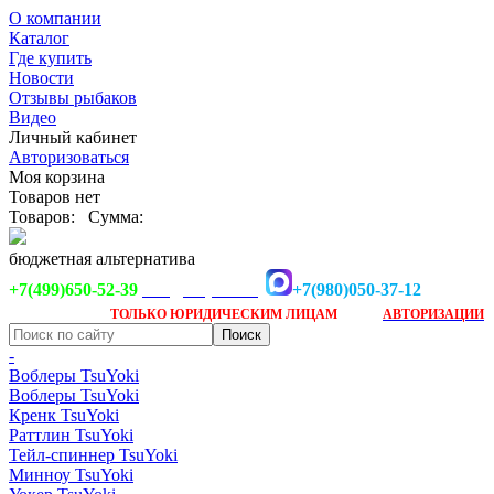
О компании
Каталог
Где купить
Новости
Отзывы рыбаков
Видео
Личный кабинет
Авторизоваться
Моя корзина
Товаров нет
Товаров:
Сумма:
бюджетная альтернатива
+7(499)650-52-39
+7(980)050-37-12
info@tsuyoki.ru
Заказ доступен
после
ТОЛЬКО
ЮРИДИЧЕСКИМ ЛИЦАМ
АВТОРИЗАЦИИ
-
Воблеры TsuYoki
Воблеры TsuYoki
Кренк TsuYoki
Раттлин TsuYoki
Тейл-спиннер TsuYoki
Минноу TsuYoki