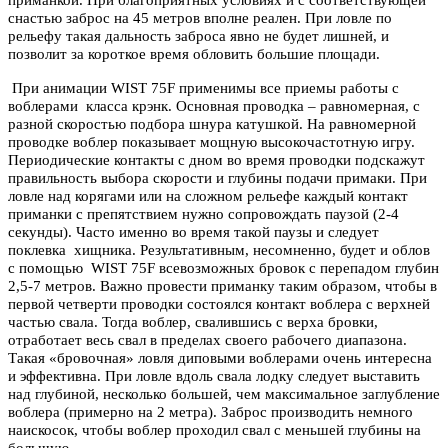
приманкой. При благоприятных условиях и с соответствующей
снастью заброс на 45 метров вполне реален. При ловле по
рельефу такая дальность заброса явно не будет лишней, и
позволит за короткое время обловить большие площади.
При анимации WIST 75F применимы все приемы работы с
воблерами класса крэнк. Основная проводка – равномерная, с
разной скоростью подбора шнура катушкой. На равномерной
проводке воблер показывает мощную высокочастотную игру.
Периодические контакты с дном во время проводки подскажут
правильность выбора скорости и глубины подачи примаки. При
ловле над корягами или на сложном рельефе каждый контакт
приманки с препятствием нужно сопровождать паузой (2-4
секунды). Часто именно во время такой паузы и следует
поклевка хищника. Результативным, несомненно, будет и облов
с помощью WIST 75F всевозможных бровок с перепадом глубин
2,5-7 метров. Важно провести приманку таким образом, чтобы в
первой четверти проводки состоялся контакт воблера с верхней
частью свала. Тогда воблер, свалившись с верха бровки,
отработает весь свал в пределах своего рабочего диапазона.
Такая «бровочная» ловля диповыми воблерами очень интересна
и эффективна. При ловле вдоль свала лодку следует выставить
над глубиной, несколько большей, чем максимальное заглубление
воблера (примерно на 2 метра). Заброс производить немного
наискосок, чтобы воблер проходил свал с меньшей глубины на