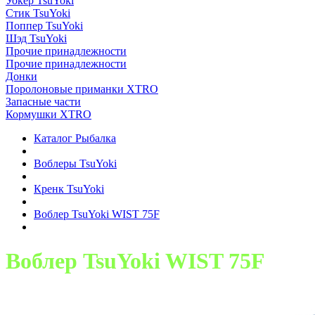
Уокер TsuYoki
Стик TsuYoki
Поппер TsuYoki
Шэд TsuYoki
Прочие принадлежности
Прочие принадлежности
Донки
Поролоновые приманки XTRO
Запасные части
Кормушки XTRO
Каталог Рыбалка
Воблеры TsuYoki
Кренк TsuYoki
Воблер TsuYoki WIST 75F
Воблер TsuYoki WIST 75F