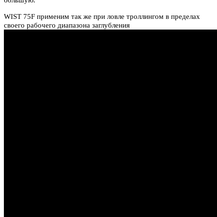
большую.
WIST 75F применим так же при ловле троллингом в пределах
своего рабочего диапазона заглубления