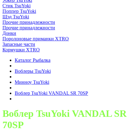
Уокер TsuYoki
Стик TsuYoki
Поппер TsuYoki
Шэд TsuYoki
Прочие принадлежности
Прочие принадлежности
Донки
Поролоновые приманки XTRO
Запасные части
Кормушки XTRO
Каталог Рыбалка
Воблеры TsuYoki
Минноу TsuYoki
Воблер TsuYoki VANDAL SR 70SP
Воблер TsuYoki VANDAL SR
70SP