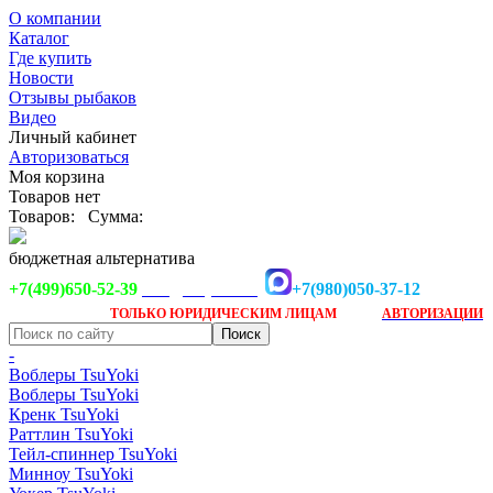
О компании
Каталог
Где купить
Новости
Отзывы рыбаков
Видео
Личный кабинет
Авторизоваться
Моя корзина
Товаров нет
Товаров:
Сумма:
бюджетная альтернатива
+7(499)650-52-39
+7(980)050-37-12
info@tsuyoki.ru
Заказ доступен
после
ТОЛЬКО
ЮРИДИЧЕСКИМ ЛИЦАМ
АВТОРИЗАЦИИ
-
Воблеры TsuYoki
Воблеры TsuYoki
Кренк TsuYoki
Раттлин TsuYoki
Тейл-спиннер TsuYoki
Минноу TsuYoki