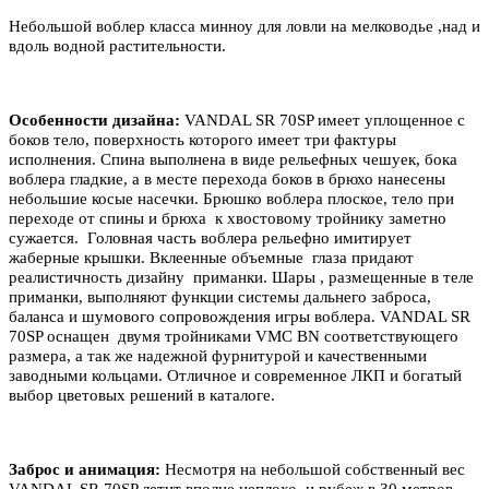
Небольшой воблер класса минноу для ловли на мелководье ,над и
вдоль водной растительности.
Особенности дизайна:
VANDAL SR 70SP имеет уплощенное с
боков тело, поверхность которого имеет три фактуры
исполнения. Спина выполнена в виде рельефных чешуек, бока
воблера гладкие, а в месте перехода боков в брюхо нанесены
небольшие косые насечки. Брюшко воблера плоское, тело при
переходе от спины и брюха к хвостовому тройнику заметно
сужается. Головная часть воблера рельефно имитирует
жаберные крышки. Вклеенные объемные глаза придают
реалистичность дизайну приманки. Шары , размещенные в теле
приманки, выполняют функции системы дальнего заброса,
баланса и шумового сопровождения игры воблера. VANDAL SR
70SP оснащен двумя тройниками VMC BN соответствующего
размера, а так же надежной фурнитурой и качественными
заводными кольцами. Отличное и современное ЛКП и богатый
выбор цветовых решений в каталоге.
Заброс и анимация:
Несмотря на небольшой собственный вес
VANDAL SR 70SP летит вполне неплохо, и рубеж в 30 метров