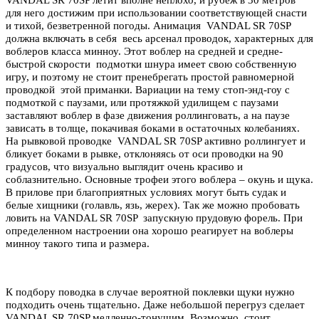
для него достижим при использовании соответствующей снасти
и тихой, безветренной погоды. Анимация VANDAL SR 70SP
должна включать в себя весь арсенал проводок, характерных для
воблеров класса минноу. Этот воблер на средней и средне-
быстрой скорости подмотки шнура имеет свою собственную
игру, и поэтому не стоит пренебрегать простой равномерной
проводкой этой приманки. Вариации на тему стоп-энд-гоу с
подмоткой с паузами, или протяжкой удилищем с паузами
заставляют воблер в фазе движения роллинговать, а на паузе
зависать в толще, покачивая боками в остаточных колебаниях.
На рывковой проводке VANDAL SR 70SP активно роллингует и
бликует боками в рывке, отклоняясь от оси проводки на 90
градусов, что визуально выглядит очень красиво и
соблазнительно. Основные трофеи этого воблера – окунь и щука.
В прилове при благоприятных условиях могут быть судак и
белые хищники (голавль, язь, жерех). Так же можно пробовать
ловить
на VANDAL SR 70SP запускную прудовую форель. При
определенном настроении она хорошо реагирует на воблеры
минноу такого типа и размера.
К подбору поводка в случае вероятной поклевки щуки нужно
подходить очень тщательно. Даже небольшой перегруз сделает
VANDAL SR 70SP медленно-тонущим. Возможно, стоит