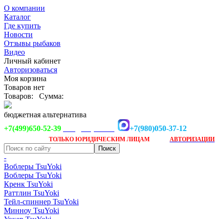
О компании
Каталог
Где купить
Новости
Отзывы рыбаков
Видео
Личный кабинет
Авторизоваться
Моя корзина
Товаров нет
Товаров:
Сумма:
бюджетная альтернатива
+7(499)650-52-39
+7(980)050-37-12
info@tsuyoki.ru
Заказ доступен
после
ТОЛЬКО
ЮРИДИЧЕСКИМ ЛИЦАМ
АВТОРИЗАЦИИ
-
Воблеры TsuYoki
Воблеры TsuYoki
Кренк TsuYoki
Раттлин TsuYoki
Тейл-спиннер TsuYoki
Минноу TsuYoki