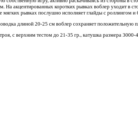
собственную игру, активно раскачиваясь из стороны в сто
 На акцентированных коротких рывках воблер уходит в стор
е мягких рывках послушно исполняет глайды с роллингом и 
поводка длиной 20-25 см воблер сохраняет положительную п
роя, с верхним тестом до 21-35 гр., катушка размера 3000-4