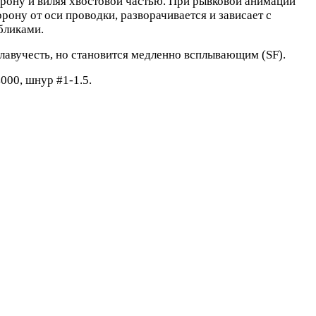
рону и виляя хвостовой частью. При рывковой анимации
ону от оси проводки, разворачивается и зависает с
бликами.
лавучесть, но становится медленно всплывающим (SF).
000, шнур #1-1.5.