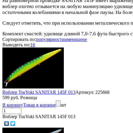
На равномерной проводке SANITAR 145F имеет выраженную 
воблер охотно отзывается на любую манипуляцию удилищем.
остаточными колебаниями в начальной фазе паузы. На боле
Следует отметить, что при использовании металлического 
Комплект снастей: удилище длиной 7,0-7,6 фута быстрого ст
Сортировать по:
популярности
имени
цене
Выводить по:
16
Воблер TsuYoki SANITAR 145F 013
Артикул: 225668
599 руб. Розница
В корзину
Товар в корзине
шт
Воблер TsuYoki SANITAR 145F 013