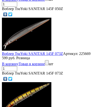
Воблер TsuYoki SANITAR 145F 050Z
Воблер TsuYoki SANITAR 145F 073Z
Артикул: 225669
599 руб. Розница
В корзину
Товар в корзине
шт
Воблер TsuYoki SANITAR 145F 073Z