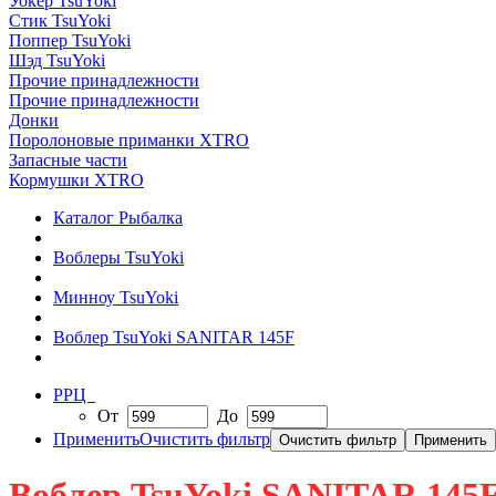
Уокер TsuYoki
Стик TsuYoki
Поппер TsuYoki
Шэд TsuYoki
Прочие принадлежности
Прочие принадлежности
Донки
Поролоновые приманки XTRO
Запасные части
Кормушки XTRO
Каталог Рыбалка
Воблеры TsuYoki
Минноу TsuYoki
Воблер TsuYoki SANITAR 145F
РРЦ
От
До
Применить
Очистить фильтр
Воблер TsuYoki SANITAR 145