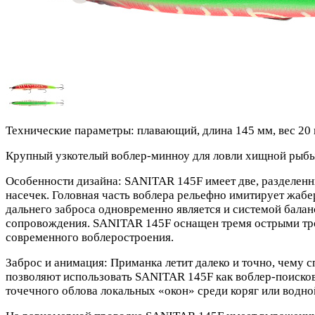
Технические параметры: плавающий, длина 145 мм, вес 20 гр
Крупный узкотелый воблер-минноу для ловли хищной рыбы н
Особенности дизайна: SANITAR 145F имеет две, разделенн
насечек. Головная часть воблера рельефно имитирует жаб
дальнего заброса одновременно является и системой балан
сопровождения. SANITAR 145F оснащен тремя острыми тро
современного воблеростроения.
Заброс и анимация: Приманка летит далеко и точно, чему с
позволяют использовать SANITAR 145F как воблер-поискови
точечного облова локальных «окон» среди коряг или водно