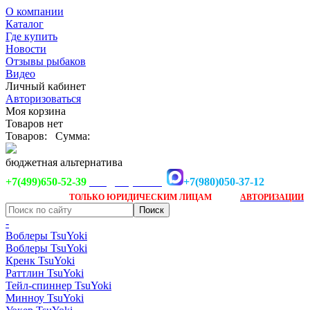
О компании
Каталог
Где купить
Новости
Отзывы рыбаков
Видео
Личный кабинет
Авторизоваться
Моя корзина
Товаров нет
Товаров:
Сумма:
бюджетная альтернатива
+7(499)650-52-39
+7(980)050-37-12
info@tsuyoki.ru
Заказ доступен
после
ТОЛЬКО
ЮРИДИЧЕСКИМ ЛИЦАМ
АВТОРИЗАЦИИ
-
Воблеры TsuYoki
Воблеры TsuYoki
Кренк TsuYoki
Раттлин TsuYoki
Тейл-спиннер TsuYoki
Минноу TsuYoki