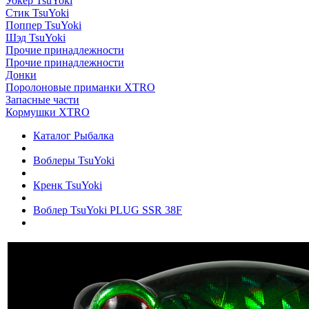
Уокер TsuYoki
Стик TsuYoki
Поппер TsuYoki
Шэд TsuYoki
Прочие принадлежности
Прочие принадлежности
Донки
Поролоновые приманки XTRO
Запасные части
Кормушки XTRO
Каталог Рыбалка
Воблеры TsuYoki
Кренк TsuYoki
Воблер TsuYoki PLUG SSR 38F