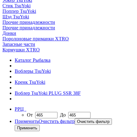
Уокер TsuYoki
Стик TsuYoki
Поппер TsuYoki
Шэд TsuYoki
Прочие принадлежности
Прочие принадлежности
Донки
Поролоновые приманки XTRO
Запасные части
Кормушки XTRO
Каталог Рыбалка
Воблеры TsuYoki
Кренк TsuYoki
Воблер TsuYoki PLUG SSR 38F
РРЦ
От
До
Применить
Очистить фильтр