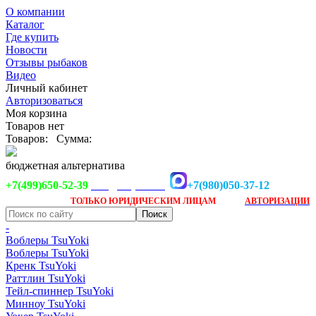
О компании
Каталог
Где купить
Новости
Отзывы рыбаков
Видео
Личный кабинет
Авторизоваться
Моя корзина
Товаров нет
Товаров:
Сумма:
бюджетная альтернатива
+7(499)650-52-39
+7(980)050-37-12
info@tsuyoki.ru
Заказ доступен
после
ТОЛЬКО
ЮРИДИЧЕСКИМ ЛИЦАМ
АВТОРИЗАЦИИ
-
Воблеры TsuYoki
Воблеры TsuYoki
Кренк TsuYoki
Раттлин TsuYoki
Тейл-спиннер TsuYoki
Минноу TsuYoki