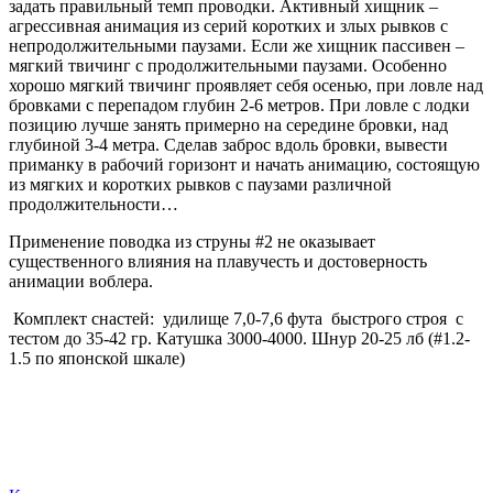
задать правильный темп проводки. Активный хищник –
агрессивная анимация из серий коротких и злых рывков с
непродолжительными паузами. Если же хищник пассивен –
мягкий твичинг с продолжительными паузами. Особенно
хорошо мягкий твичинг проявляет себя осенью, при ловле над
бровками с перепадом глубин 2-6 метров. При ловле с лодки
позицию лучше занять примерно на середине бровки, над
глубиной 3-4 метра. Сделав заброс вдоль бровки, вывести
приманку в рабочий горизонт и начать анимацию, состоящую
из мягких и коротких рывков с паузами различной
продолжительности…
Применение поводка из струны #2 не оказывает
существенного влияния на плавучесть и достоверность
анимации воблера.
Комплект снастей: удилище 7,0-7,6 фута быстрого строя с
тестом до 35-42 гр. Катушка 3000-4000. Шнур 20-25 лб (#1.2-
1.5 по японской шкале)