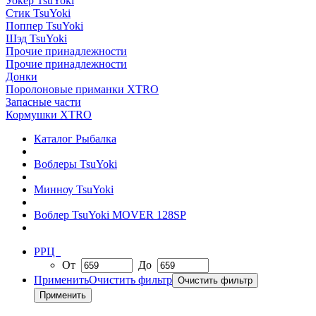
Уокер TsuYoki
Стик TsuYoki
Поппер TsuYoki
Шэд TsuYoki
Прочие принадлежности
Прочие принадлежности
Донки
Поролоновые приманки XTRO
Запасные части
Кормушки XTRO
Каталог Рыбалка
Воблеры TsuYoki
Минноу TsuYoki
Воблер TsuYoki MOVER 128SP
РРЦ
От
До
Применить
Очистить фильтр