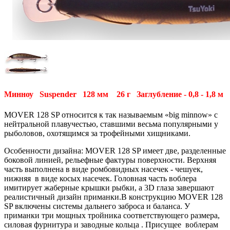
Минноу Suspender 128 мм 26 г Заглубление - 0,8 - 1,8 м
MOVER 128 SP относится к так называемым «big minnow» с
нейтральной плавучестью, ставшими весьма популярными у
рыболовов, охотящимся за трофейными хищниками.
Особенности дизайна: MOVER 128 SP имеет две, разделенные
боковой линией, рельефные фактуры поверхности. Верхняя
часть выполнена в виде ромбовидных насечек - чешуек,
нижняя в виде косых насечек. Головная часть воблера
имитирует жаберные крышки рыбки, а 3D глаза завершают
реалистичный дизайн приманки.В конструкцию MOVER 128
SP включены системы дальнего заброса и баланса. У
приманки три мощных тройника соответствующего размера,
силовая фурнитура и заводные кольца . Присущее воблерам