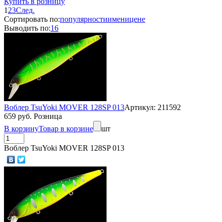
Купить в розницу
1
2
3
След.
Сортировать по:
популярности
имени
цене
Выводить по:
16
Воблер TsuYoki MOVER 128SP 013
Артикул: 211592
659 руб. Розница
В корзину
Товар в корзине
шт
Воблер TsuYoki MOVER 128SP 013