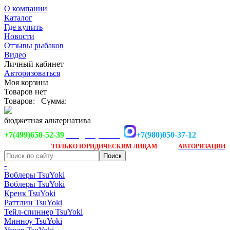
О компании
Каталог
Где купить
Новости
Отзывы рыбаков
Видео
Личный кабинет
Авторизоваться
Моя корзина
Товаров нет
Товаров:
Сумма:
бюджетная альтернатива
+7(499)650-52-39
+7(980)050-37-12
info@tsuyoki.ru
Заказ доступен
после
ТОЛЬКО
ЮРИДИЧЕСКИМ ЛИЦАМ
АВТОРИЗАЦИИ
-
Воблеры TsuYoki
Воблеры TsuYoki
Кренк TsuYoki
Раттлин TsuYoki
Тейл-спиннер TsuYoki
Минноу TsuYoki