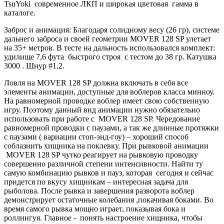
TsuYoki современное ЛКП и широкая цветовая гамма в
каталоге.
Заброс и анимация: Благодаря солидному весу (26 гр), системе
дальнего заброса и своей геометрии MOVER 128 SP улетает
на 35+ метров. В тесте на дальность использовался комплект:
удилище 7,6 фута быстрого строя с тестом до 38 гр. Катушка
3000 . Шнур #1,2.
Ловля на MOVER 128 SP должна включать в себя все
элементы анимации, доступные для воблеров класса минноу.
На равномерной проводке воблер имеет свою собственную
игру. Поэтому данный вид анимации нужно обязательно
использовать при работе с MOVER 128 SP. Чередование
равномерной проводки с паузами, а так же длинные протяжки
с паузами ( вариации стоп-энд-гоу) – хороший способ
соблазнить хищника на поклевку. При рывковой анимации
MOVER 128 SP чутко реагирует на рывковую проводку
совершенно различной степени интенсивности. Найти ту
самую комбинацию рывков и пауз, которая сегодня и сейчас
придется по вкусу хищникам – интересная задача для
рыболова. После рывка и завершения разворота воблер
демонстрирует остаточные колебания ,покачивая боками. Во
время самого рывка мощно играет, показывая бока и
роллингуя. Главное - понять настроение хищника, чтобы