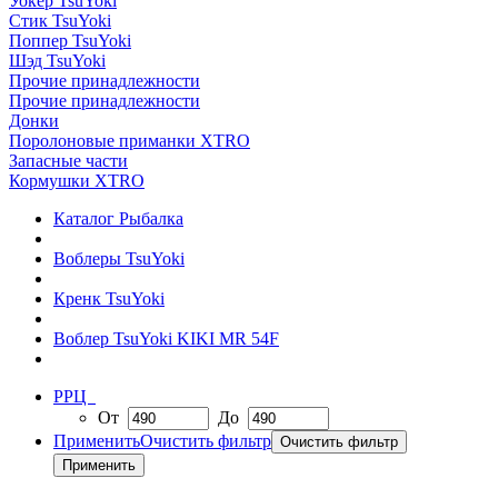
Уокер TsuYoki
Стик TsuYoki
Поппер TsuYoki
Шэд TsuYoki
Прочие принадлежности
Прочие принадлежности
Донки
Поролоновые приманки XTRO
Запасные части
Кормушки XTRO
Каталог Рыбалка
Воблеры TsuYoki
Кренк TsuYoki
Воблер TsuYoki KIKI MR 54F
РРЦ
От
До
Применить
Очистить фильтр