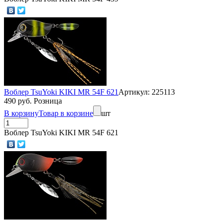
Воблер TsuYoki KIKI MR 54F 621
Артикул: 225113
490 руб. Розница
В корзину
Товар в корзине
шт
Воблер TsuYoki KIKI MR 54F 621