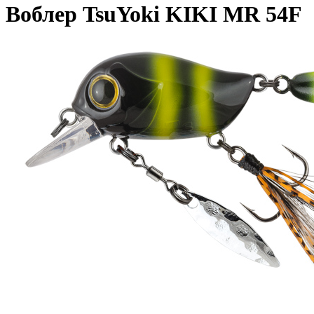
Воблер TsuYoki KIKI MR 54F