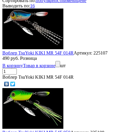
Сортировать по:
популярности
имени
цене
Выводить по:
16
Воблер TsuYoki KIKI MR 54F 014R
Артикул: 225107
490 руб. Розница
В корзину
Товар в корзине
шт
Воблер TsuYoki KIKI MR 54F 014R