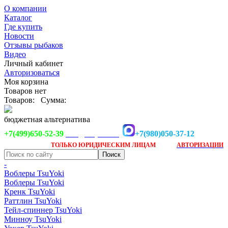
О компании
Каталог
Где купить
Новости
Отзывы рыбаков
Видео
Личный кабинет
Авторизоваться
Моя корзина
Товаров нет
Товаров:
Сумма:
бюджетная альтернатива
+7(499)650-52-39
+7(980)050-37-12
info@tsuyoki.ru
Заказ доступен
после
ТОЛЬКО
ЮРИДИЧЕСКИМ ЛИЦАМ
АВТОРИЗАЦИИ
-
Воблеры TsuYoki
Воблеры TsuYoki
Кренк TsuYoki
Раттлин TsuYoki
Тейл-спиннер TsuYoki
Минноу TsuYoki