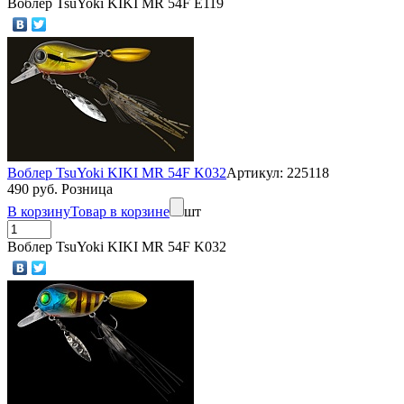
Воблер TsuYoki KIKI MR 54F E119
Воблер TsuYoki KIKI MR 54F K032
Артикул: 225118
490 руб. Розница
В корзину
Товар в корзине
шт
Воблер TsuYoki KIKI MR 54F K032