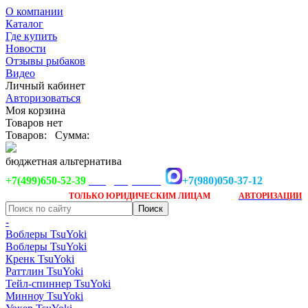
О компании
Каталог
Где купить
Новости
Отзывы рыбаков
Видео
Личный кабинет
Авторизоваться
Моя корзина
Товаров нет
Товаров:
Сумма:
бюджетная альтернатива
+7(499)650-52-39
+7(980)050-37-12
info@tsuyoki.ru
Заказ доступен
после
ТОЛЬКО
ЮРИДИЧЕСКИМ ЛИЦАМ
АВТОРИЗАЦИИ
-
Воблеры TsuYoki
Воблеры TsuYoki
Кренк TsuYoki
Раттлин TsuYoki
Тейл-спиннер TsuYoki
Минноу TsuYoki