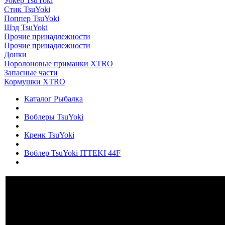
Уокер TsuYoki
Стик TsuYoki
Поппер TsuYoki
Шэд TsuYoki
Прочие принадлежности
Прочие принадлежности
Донки
Поролоновые приманки XTRO
Запасные части
Кормушки XTRO
Каталог Рыбалка
Воблеры TsuYoki
Кренк TsuYoki
Воблер TsuYoki ITTEKI 44F