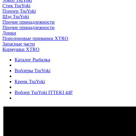
Уокер TsuYoki
Стик TsuYoki
Поппер TsuYoki
Шэд TsuYoki
Прочие принадлежности
Прочие принадлежности
Донки
Поролоновые приманки XTRO
Запасные части
Кормушки XTRO
Каталог Рыбалка
Воблеры TsuYoki
Кренк TsuYoki
Воблер TsuYoki ITTEKI 44F