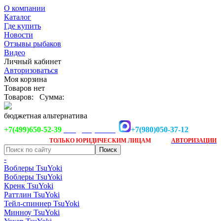
О компании
Каталог
Где купить
Новости
Отзывы рыбаков
Видео
Личный кабинет
Авторизоваться
Моя корзина
Товаров нет
Товаров:
Сумма:
бюджетная альтернатива
+7(499)650-52-39
+7(980)050-37-12
info@tsuyoki.ru
Заказ доступен
после
ТОЛЬКО
ЮРИДИЧЕСКИМ ЛИЦАМ
АВТОРИЗАЦИИ
-
Воблеры TsuYoki
Воблеры TsuYoki
Кренк TsuYoki
Раттлин TsuYoki
Тейл-спиннер TsuYoki
Минноу TsuYoki