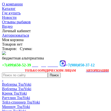
О компании
Каталог
Где купить
Новости
Отзывы рыбаков
Видео
Личный кабинет
Авторизоваться
Моя корзина
Товаров нет
Товаров:
Сумма:
бюджетная альтернатива
+7(499)650-52-39
+7(980)050-37-12
info@tsuyoki.ru
Заказ доступен
после
ТОЛЬКО
ЮРИДИЧЕСКИМ ЛИЦАМ
АВТОРИЗАЦИИ
-
Воблеры TsuYoki
Воблеры TsuYoki
Кренк TsuYoki
Раттлин TsuYoki
Тейл-спиннер TsuYoki
Минноу TsuYoki