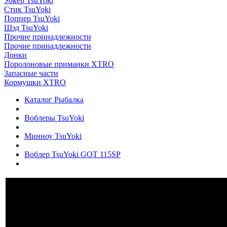
Уокер TsuYoki
Стик TsuYoki
Поппер TsuYoki
Шэд TsuYoki
Прочие принадлежности
Прочие принадлежности
Донки
Поролоновые приманки XTRO
Запасные части
Кормушки XTRO
Каталог Рыбалка
Воблеры TsuYoki
Минноу TsuYoki
Воблер TsuYoki GOT 115SP