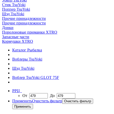
Уокер TsuYoki
Стик TsuYoki
Поппер TsuYoki
Шэд TsuYoki
Прочие принадлежности
Прочие принадлежности
Донки
Поролоновые приманки XTRO
Запасные части
Кормушки XTRO
Каталог Рыбалка
Воблеры TsuYoki
Шэд TsuYoki
Воблер TsuYoki GLOT 75F
РРЦ
От
До
Применить
Очистить фильтр