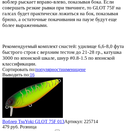
воблер рыскает вправо-влево, показывая бока. Если
совершать резкие рывки при твичинге, то GLOT 75F на
галсах будет практически ложиться на бок, показывая
брюхо, а остаточные покачивания на паузе будут еще
более выраженными.
Рекомендуемый комплект снастей: удилище 6,6-8,0 фута
быстрого строя с верхним тестом до 21-28 гр., катушка
3000 по японской шкале, шнур #0.8-1.5 по японской
классификации.
Сортировать по:
популярности
имени
цене
Выводить по:
16
Воблер TsuYoki GLOT 75F 013
Артикул: 225714
479 руб. Розница