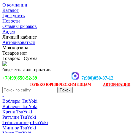
О компании
Каталог
Где купить
Новости
Отзывы рыбаков
Видео
Личный кабинет
Авторизоваться
Моя корзина
Товаров нет
Товаров:
Сумма:
бюджетная альтернатива
+7(499)650-52-39
+7(980)050-37-12
info@tsuyoki.ru
Заказ доступен
после
ТОЛЬКО
ЮРИДИЧЕСКИМ ЛИЦАМ
АВТОРИЗАЦИИ
-
Воблеры TsuYoki
Воблеры TsuYoki
Кренк TsuYoki
Раттлин TsuYoki
Тейл-спиннер TsuYoki
Минноу TsuYoki