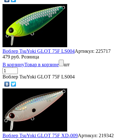
Воблер TsuYoki GLOT 75F LS004
Артикул: 225717
479 руб. Розница
В корзину
Товар в корзине
шт
Воблер TsuYoki GLOT 75F LS004
Воблер TsuYoki GLOT 75F XD-009
Артикул: 219342