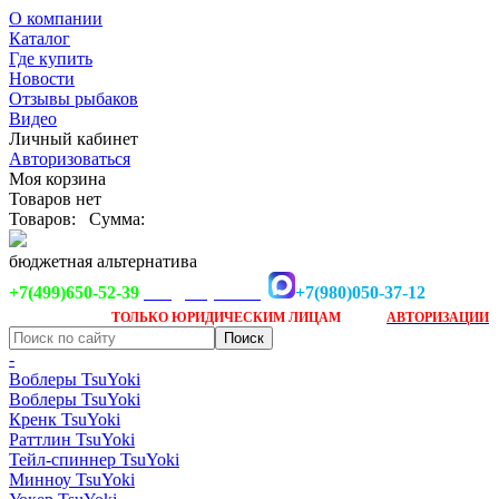
О компании
Каталог
Где купить
Новости
Отзывы рыбаков
Видео
Личный кабинет
Авторизоваться
Моя корзина
Товаров нет
Товаров:
Сумма:
бюджетная альтернатива
+7(499)650-52-39
+7(980)050-37-12
info@tsuyoki.ru
Заказ доступен
после
ТОЛЬКО
ЮРИДИЧЕСКИМ ЛИЦАМ
АВТОРИЗАЦИИ
-
Воблеры TsuYoki
Воблеры TsuYoki
Кренк TsuYoki
Раттлин TsuYoki
Тейл-спиннер TsuYoki
Минноу TsuYoki