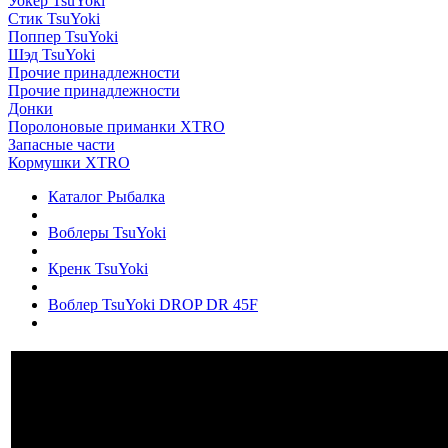
Уокер TsuYoki
Стик TsuYoki
Поппер TsuYoki
Шэд TsuYoki
Прочие принадлежности
Прочие принадлежности
Донки
Поролоновые приманки XTRO
Запасные части
Кормушки XTRO
Каталог Рыбалка
Воблеры TsuYoki
Кренк TsuYoki
Воблер TsuYoki DROP DR 45F