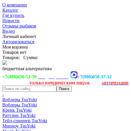
О компании
Каталог
Где купить
Новости
Отзывы рыбаков
Видео
Личный кабинет
Авторизоваться
Моя корзина
Товаров нет
Товаров:
Сумма:
бюджетная альтернатива
+7(499)650-52-39
+7(980)050-37-12
info@tsuyoki.ru
Заказ доступен
после
ТОЛЬКО
ЮРИДИЧЕСКИМ ЛИЦАМ
АВТОРИЗАЦИИ
-
Воблеры TsuYoki
Воблеры TsuYoki
Кренк TsuYoki
Раттлин TsuYoki
Тейл-спиннер TsuYoki
Минноу TsuYoki