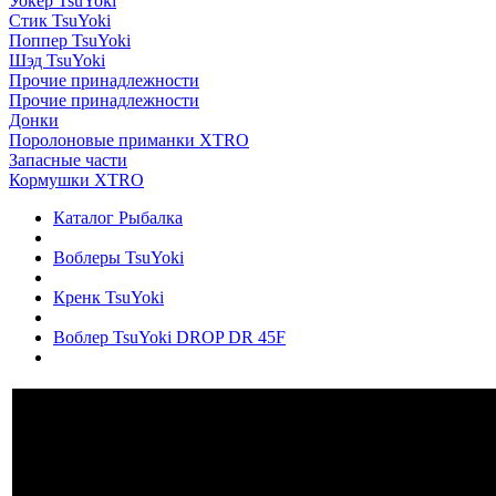
Уокер TsuYoki
Стик TsuYoki
Поппер TsuYoki
Шэд TsuYoki
Прочие принадлежности
Прочие принадлежности
Донки
Поролоновые приманки XTRO
Запасные части
Кормушки XTRO
Каталог Рыбалка
Воблеры TsuYoki
Кренк TsuYoki
Воблер TsuYoki DROP DR 45F