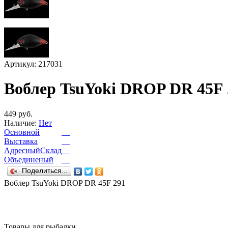
Артикул: 217031
Воблер TsuYoki DROP DR 45F 
449 руб.
Наличие:
Нет
Основной
Выставка
АдресныйСклад
Объединеный
Поделиться...
Воблер TsuYoki DROP DR 45F 291
Товары для рыбалки