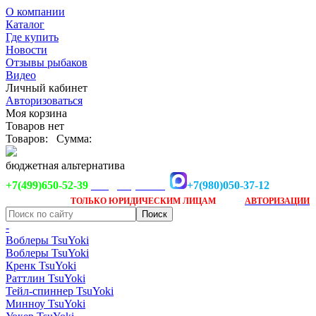
О компании
Каталог
Где купить
Новости
Отзывы рыбаков
Видео
Личный кабинет
Авторизоваться
Моя корзина
Товаров нет
Товаров:
Сумма:
бюджетная альтернатива
+7(499)650-52-39
+7(980)050-37-12
info@tsuyoki.ru
Заказ доступен
после
ТОЛЬКО
ЮРИДИЧЕСКИМ ЛИЦАМ
АВТОРИЗАЦИИ
-
Воблеры TsuYoki
Воблеры TsuYoki
Кренк TsuYoki
Раттлин TsuYoki
Тейл-спиннер TsuYoki
Минноу TsuYoki