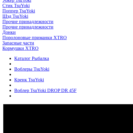
Уокер TsuYoki
Стик TsuYoki
Поппер TsuYoki
Шэд TsuYoki
Прочие принадлежности
Прочие принадлежности
Донки
Поролоновые приманки XTRO
Запасные части
Кормушки XTRO
Каталог Рыбалка
Воблеры TsuYoki
Кренк TsuYoki
Воблер TsuYoki DROP DR 45F