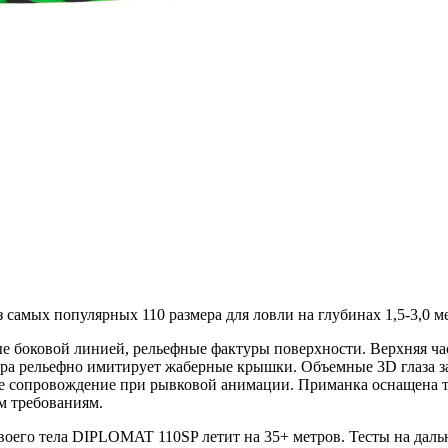
ть
самых популярных 110 размера для ловли на глубинах 1,5-3,0 ме
е боковой линией, рельефные фактуры поверхности. Верхняя ча
облера рельефно имитирует жаберные крышки. Объемные 3D глаз
ое сопровождение при рывковой анимации. Приманка оснащена 
м требованиям.
воего тела DIPLOMAT 110SP летит на 35+ метров. Тесты на даль