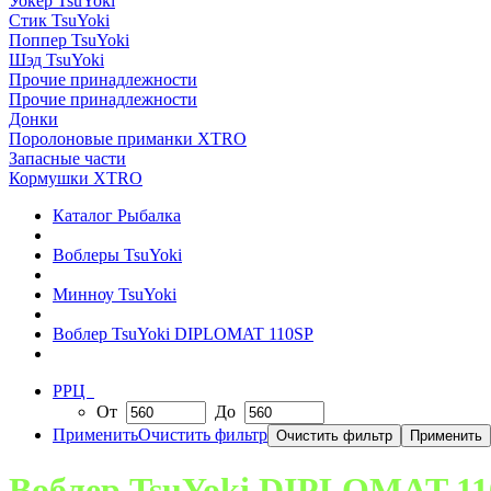
Уокер TsuYoki
Стик TsuYoki
Поппер TsuYoki
Шэд TsuYoki
Прочие принадлежности
Прочие принадлежности
Донки
Поролоновые приманки XTRO
Запасные части
Кормушки XTRO
Каталог Рыбалка
Воблеры TsuYoki
Минноу TsuYoki
Воблер TsuYoki DIPLOMAT 110SP
РРЦ
От
До
Применить
Очистить фильтр
Воблер TsuYoki DIPLOMAT 1