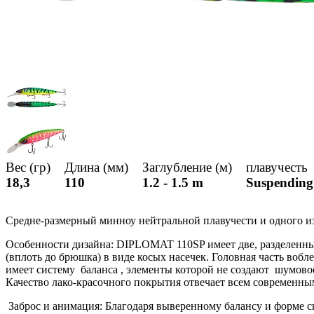
Вес (гр)
Длина (мм)
Заглубление (м)
плавучес
18,3
110
1.2 - 1.5 m
Suspending
Средне-размерный минноу нейтральной плавучести и одного из 
Особенности дизайна: DIPLOMAT 110SP имеет две, разделенны
(вплоть до брюшка) в виде косых насечек. Головная часть в
имеет систему баланса , элементы которой не создают шумов
Качество лако-красочного покрытия отвечает всем современны
Заброс и анимация: Благодаря выверенному балансу и форме с