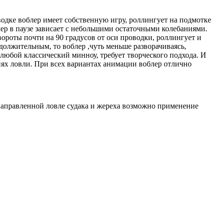
одке воблер имеет собственную игру, роллингует на подмотке
лер в паузе зависает с небольшими остаточными колебаниями.
оты почти на 90 градусов от оси проводки, роллингует и
должительным, то воблер ,чуть меньше разворачиваясь,
любой классический минноу, требует творческого подхода. И
ях ловли. При всех вариантах анимации воблер отлично
направленной ловле судака и жереха возможно применение