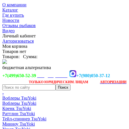
О компании
Каталог
Где купить
Новости
Отзывы рыбаков
Видео
Личный кабинет
Авторизоваться
Моя корзина
Товаров нет
Товаров:
Сумма:
бюджетная альтернатива
+7(499)650-52-39
+7(980)050-37-12
info@tsuyoki.ru
Заказ доступен
после
ТОЛЬКО
ЮРИДИЧЕСКИМ ЛИЦАМ
АВТОРИЗАЦИИ
-
Воблеры TsuYoki
Воблеры TsuYoki
Кренк TsuYoki
Раттлин TsuYoki
Тейл-спиннер TsuYoki
Минноу TsuYoki