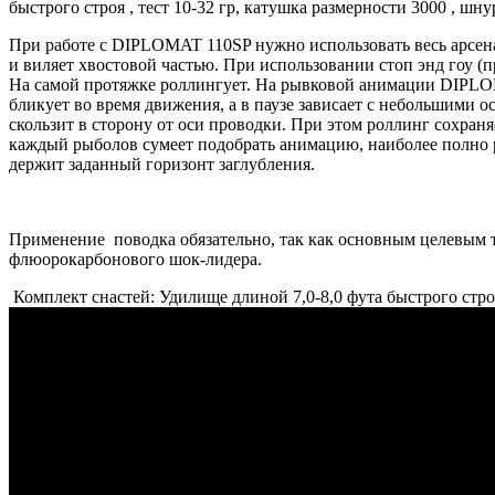
быстрого строя , тест 10-32 гр, катушка размерности 3000 , шнур
При работе с DIPLOMAT 110SP нужно использовать весь арсена
и виляет хвостовой частью. При использовании стоп энд гоу (п
На самой протяжке роллингует. На рывковой анимации DIPLOM
бликует во время движения, а в паузе зависает с небольшими 
скользит в сторону от оси проводки. При этом роллинг сохран
каждый рыболов сумеет подобрать анимацию, наиболее полно 
держит заданный горизонт заглубления.
Применение поводка обязательно, так как основным целевым 
флюорокарбонового шок-лидера.
Комплект снастей: Удилище длиной 7,0-8,0 фута быстрого строя 