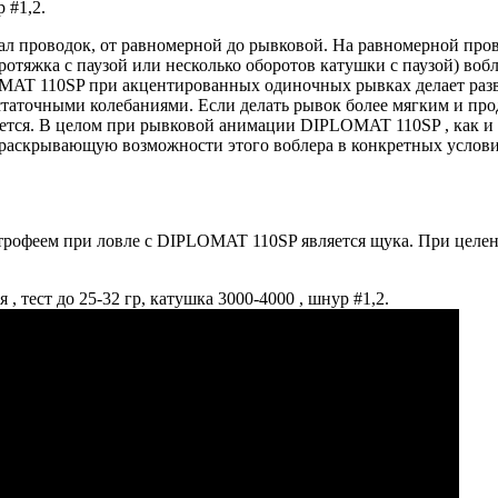
 #1,2.
л проводок, от равномерной до рывковой. На равномерной пров
ротяжка с паузой или несколько оборотов катушки с паузой) воб
AT 110SP при акцентированных одиночных рывках делает развор
остаточными колебаниями. Если делать рывок более мягким и про
яется. В целом при рывковой анимации DIPLOMAT 110SP , как и 
раскрывающую возможности этого воблера в конкретных услови
трофеем при ловле с DIPLOMAT 110SP является щука. При целе
, тест до 25-32 гр, катушка 3000-4000 , шнур #1,2.