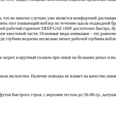
в, что во многих случаях уже является комфортной дистанци
вить этот плавающий воблер по течению вдоль подводной бро
свой рабочий горизонт DEEP GAZ 100F достаточно быстро, б
ием хвостовой части. Основные виды анимации – это равном
 где глубина водоема несколько менее рабочей глубины вобле
е жерех и крупный голавль при ловле на больших реках и в
иала желателен. Наличие поводка не влияет на качество ани
утов быстрого строя, с верхним тестом до 56-80 гр., катушк