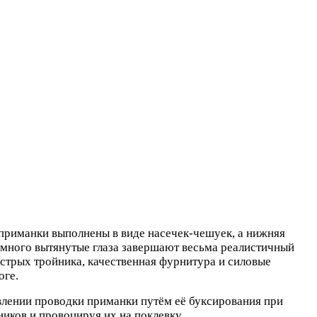
приманки выполнены в виде насечек-чешуек, а нижняя
немного вытянутые глаза завершают весьма реалистичный
стрых тройника, качественная фурнитура и силовые
оге.
влении проводки приманки путём её буксирования при
иков и провоцируя их на поклевку.