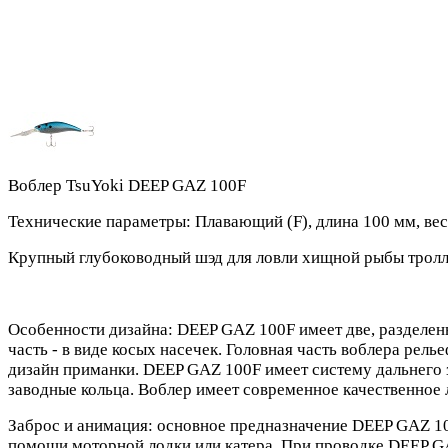
Воблер TsuYoki DEEP GAZ 100F
Технические параметры: Плавающий (F), длина 100 мм, вес 2
Крупный глубоководный шэд для ловли хищной рыбы троллин
Особенности дизайна: DEEP GAZ 100F имеет две, разделен
часть - в виде косых насечек. Головная часть воблера ре
дизайн приманки. DEEP GAZ 100F имеет систему дальнего з
заводные кольца. Воблер имеет современное качественное 
Заброс и анимация: основное предназначение DEEP GAZ 10
помощи моторной лодки или катера. При проводке DEEP GA