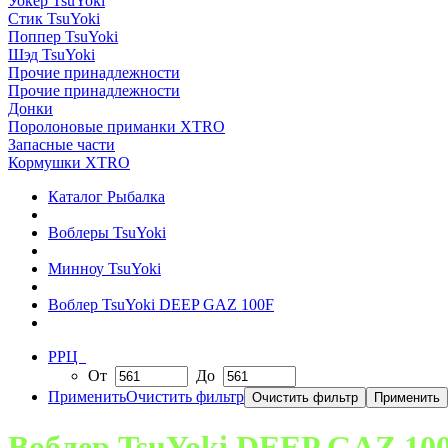
Уокер TsuYoki
Стик TsuYoki
Поппер TsuYoki
Шэд TsuYoki
Прочие принадлежности
Прочие принадлежности
Донки
Поролоновые приманки XTRO
Запасные части
Кормушки XTRO
Каталог Рыбалка
Воблеры TsuYoki
Минноу TsuYoki
Воблер TsuYoki DEEP GAZ 100F
РРЦ
От
До
Применить
Очистить фильтр
Воблер TsuYoki DEEP GAZ 10