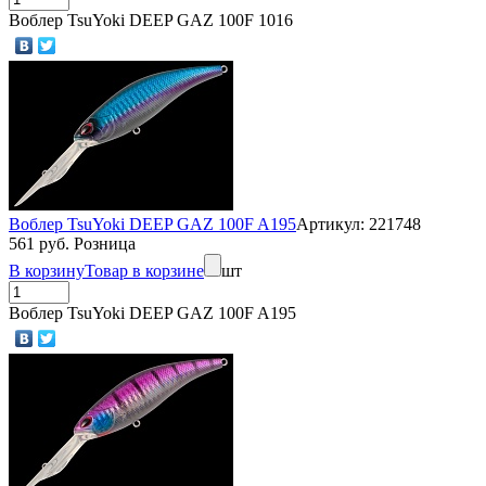
Воблер TsuYoki DEEP GAZ 100F 1016
Воблер TsuYoki DEEP GAZ 100F A195
Артикул: 221748
561 руб. Розница
В корзину
Товар в корзине
шт
Воблер TsuYoki DEEP GAZ 100F A195