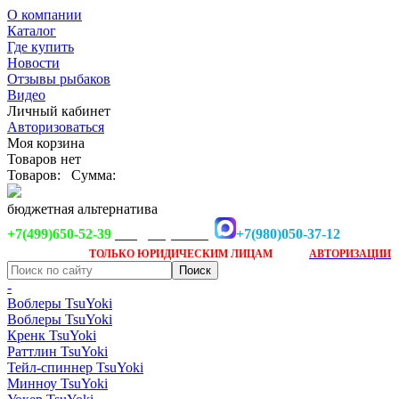
О компании
Каталог
Где купить
Новости
Отзывы рыбаков
Видео
Личный кабинет
Авторизоваться
Моя корзина
Товаров нет
Товаров:
Сумма:
бюджетная альтернатива
+7(499)650-52-39
+7(980)050-37-12
info@tsuyoki.ru
Заказ доступен
после
ТОЛЬКО
ЮРИДИЧЕСКИМ ЛИЦАМ
АВТОРИЗАЦИИ
-
Воблеры TsuYoki
Воблеры TsuYoki
Кренк TsuYoki
Раттлин TsuYoki
Тейл-спиннер TsuYoki
Минноу TsuYoki