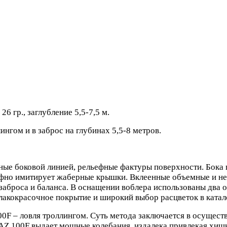
6 гр., заглубление 5,5-7,5 м.
гом и в заброс на глубинах 5,5-8 метров.
ные боковой линией, рельефные фактуры поверхности. Бока 
льефно имитирует жаберные крышки. Вклеенные объемные и 
аброса и баланса. В оснащении воблера использованы два о
лакокрасочное покрытие и широкий выбор расцветок в катал
0F – ловля троллингом. Суть метода заключается в осущест
Z 100F выдает мощные колебания, издалека привлекая хищн