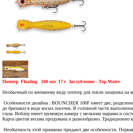
Поппер Floating 100 мм 17 г Заглубление - Top Water
Необычный по внешнему виду поппер для ловли хищника на ме
Особенности дизайна : BOUNCHER 100F имеет две, разделенные
до брюшка) в виде косых насечек. В головной части выполне
глаза. Воблер имеет шумовую камеру с мелкими шарами и сист
Карта цветов весьма продумана и разнообразно. Традиционно 
Необычность этой приманке придают две особенности. Первая,