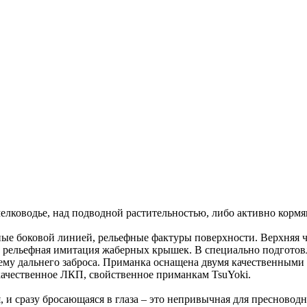
лководье, над подводной растительностью, либо активно кормя
 боковой линией, рельефные фактуры поверхности. Верхняя час
на рельефная имитация жаберных крышек. В специально подгот
ему дальнего заброса. Приманка оснащена двумя качественными
качественное ЛКП, свойственное приманкам TsuYoki.
 и сразу бросающаяся в глаза – это непривычная для пресновод