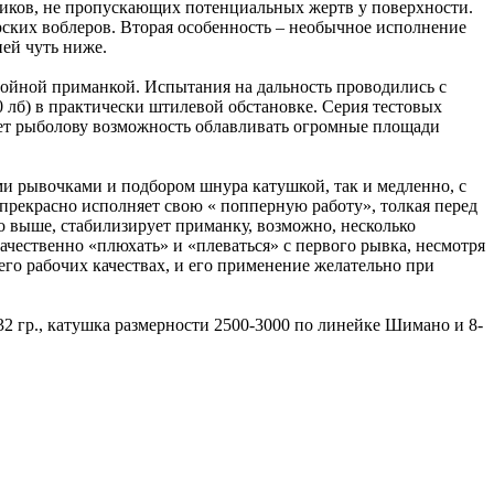
щников, не пропускающих потенциальных жертв у поверхности.
рских воблеров. Вторая особенность – необычное исполнение
ей чуть ниже.
ойной приманкой. Испытания на дальность проводились с
 лб) в практически штилевой обстановке. Серия тестовых
дает рыболову возможность облавливать огромные площади
и рывочками и подбором шнура катушкой, так и медленно, с
красно исполняет свою « попперную работу», толкая перед
о выше, стабилизирует приманку, возможно, несколько
ачественно «плюхать» и «плеваться» с первого рывка, несмотря
 его рабочих качествах, и его применение желательно при
2 гр., катушка размерности 2500-3000 по линейке Шимано и 8-