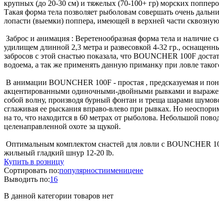
крупных (до 20-30 см) и тяжелых (70-100+ гр) морских поппе
Такая форма тела позволяет рыболовам совершать очень дальн
лопасти (выемки) поппера, имеющей в верхней части сквозную
Заброс и анимация : Веретенообразная форма тела и наличие
удилищем длинной 2,3 метра и развесовкой 4-32 гр., оснащенн
забросов с этой снастью показала, что BOUNCHER 100F достато
водоема, а так же применять данную приманку при ловле таког
В анимации BOUNCHER 100F - простая , предсказуемая и поня
акцентированными одиночными-двойными рывками и выраженн
собой волну, производя бурный фонтан и треща шарами шумово
сглаживая ее рыскания вправо-влево при рывках. Но неоспорим
на то, что находится в 60 метрах от рыболова. Небольшой повод
целенаправленной охоте за щукой.
Оптимальным комплектом снастей для ловли с BOUNCHER 100F б
жильный гладкий шнур 12-20 lb.
Купить в розницу
Сортировать по:
популярности
имени
цене
Выводить по:
16
В данной категории товаров нет