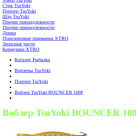
Уокер TsuYoki
Стик TsuYoki
Поппер TsuYoki
Шэд TsuYoki
Прочие принадлежности
Прочие принадлежности
Донки
Поролоновые приманки XTRO
Запасные части
Кормушки XTRO
Каталог Рыбалка
Воблеры TsuYoki
Поппер TsuYoki
Воблер TsuYoki BOUNCER 100F
Воблер TsuYoki BOUNCER 10