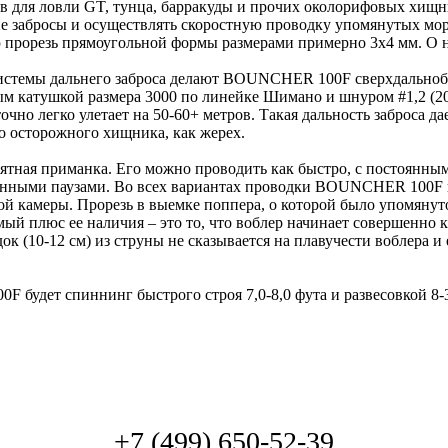
ров для ловли GT, тунца, барракуды и прочих околорифовых хи
ие забросы и осуществлять скоростную проводку упомянутых мо
 прорезь прямоугольной формы размерами примерно 3х4 мм. О н
 системы дальнего заброса делают BOUNCHER 100F сверхдальноб
ым катушкой размера 3000 по линейке Шимано и шнуром #1,2 (20
чно легко улетает на 50-60+ метров. Такая дальность заброса 
о осторожного хищника, как жерех.
тная приманка. Его можно проводить как быстро, с постоянным
ыми паузами. Во всех вариантах проводки BOUNCHER 100F пре
й камеры. Прорезь в выемке поппера, о которой было упомянут
ый плюс ее наличия – это то, что воблер начинает совершенно к
ок (10-12 см) из струны не сказывается на плавучести воблера и
удет спиннинг быстрого строя 7,0-8,0 фута и развесовкой 8-3
+7 (499) 650-52-39