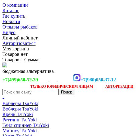
О компании
Каталог
Где купить
Новости
Отзывы рыбаков
Видео
Личный кабинет
Авторизоваться
Моя корзина
Товаров нет
Товаров:
Сумма:
бюджетная альтернатива
+7(499)650-52-39
+7(980)050-37-12
info@tsuyoki.ru
Заказ доступен
после
ТОЛЬКО
ЮРИДИЧЕСКИМ ЛИЦАМ
АВТОРИЗАЦИИ
-
Воблеры TsuYoki
Воблеры TsuYoki
Кренк TsuYoki
Раттлин TsuYoki
Тейл-спиннер TsuYoki
Минноу TsuYoki