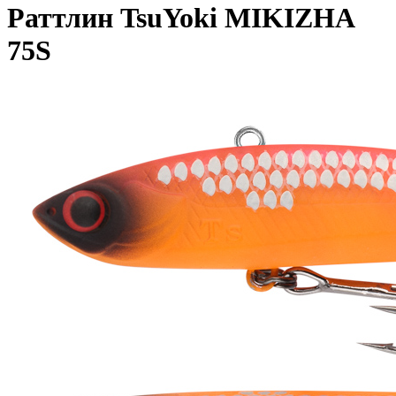
Раттлин TsuYoki MIKIZHA
75S