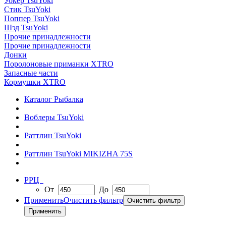
Уокер TsuYoki
Стик TsuYoki
Поппер TsuYoki
Шэд TsuYoki
Прочие принадлежности
Прочие принадлежности
Донки
Поролоновые приманки XTRO
Запасные части
Кормушки XTRO
Каталог Рыбалка
Воблеры TsuYoki
Раттлин TsuYoki
Раттлин TsuYoki MIKIZHA 75S
РРЦ
От
До
Применить
Очистить фильтр