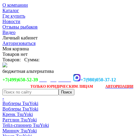
О компании
Каталог
Где купить
Новости
Отзывы рыбаков
Видео
Личный кабинет
Авторизоваться
Моя корзина
Товаров нет
Товаров:
Сумма:
бюджетная альтернатива
+7(499)650-52-39
+7(980)050-37-12
info@tsuyoki.ru
Заказ доступен
после
ТОЛЬКО
ЮРИДИЧЕСКИМ ЛИЦАМ
АВТОРИЗАЦИИ
-
Воблеры TsuYoki
Воблеры TsuYoki
Кренк TsuYoki
Раттлин TsuYoki
Тейл-спиннер TsuYoki
Минноу TsuYoki