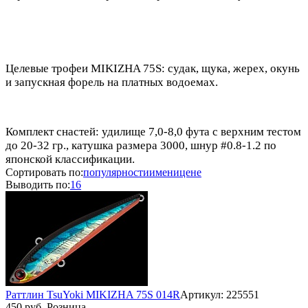
Целевые трофеи MIKIZHA 75S: судак, щука, жерех, окунь
и запускная форель на платных водоемах.
Комплект снастей: удилище 7,0-8,0 фута с верхним тестом
до 20-32 гр., катушка размера 3000, шнур #0.8-1.2 по
японской классификации.
Сортировать по:
популярности
имени
цене
Выводить по:
16
Раттлин TsuYoki MIKIZHA 75S 014R
Артикул: 225551
450 руб. Розница