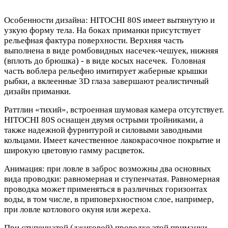
Особенности дизайна: HITOCHI 80S имеет вытянутую и
узкую форму тела. На боках приманки присутствует
рельефная фактура поверхности. Верхняя часть
выполнена в виде ромбовидных насечек-чешуек, нижняя
(вплоть до брюшка) - в виде косых насечек. Головная
часть воблера рельефно имитирует жаберные крышки
рыбки, а вклеенные 3D глаза завершают реалистичный
дизайн приманки.
Раттлин «тихий», встроенная шумовая камера отсутствует.
HITOCHI 80S оснащен двумя острыми тройниками, а
также надежной фурнитурой и силовыми заводными
кольцами. Имеет качественное лакокрасочное покрытие и
широкую цветовую гамму расцветок.
Анимация: при ловле в заброс возможны два основных
вида проводки: равномерная и ступенчатая. Равномерная
проводка может применяться в различных горизонтах
воды, в том числе, в приповерхностном слое, например,
при ловле котлового окуня или жереха.
При ступенчатой (джиговой) проводке этой приманки