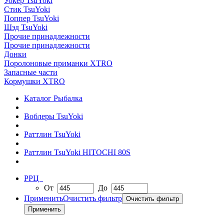
Уокер TsuYoki
Стик TsuYoki
Поппер TsuYoki
Шэд TsuYoki
Прочие принадлежности
Прочие принадлежности
Донки
Поролоновые приманки XTRO
Запасные части
Кормушки XTRO
Каталог Рыбалка
Воблеры TsuYoki
Раттлин TsuYoki
Раттлин TsuYoki HITOCHI 80S
РРЦ
От
До
Применить
Очистить фильтр