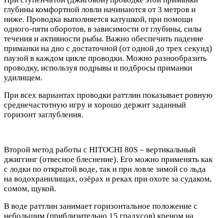
глубины комфортной ловли начинаются от 3 метров и
ниже. Проводка выполняется катушкой, при помощи
одного-пяти оборотов, в зависимости от глубины, силы
течения и активности рыбы. Важно обеспечить падение
приманки на дно с достаточной (от одной до трех секунд)
паузой в каждом цикле проводки. Можно разнообразить
проводку, используя подрывы и подбросы приманки
удилищем.
При всех вариантах проводки раттлин показывает ровную
среднечастотную игру и хорошо держит заданный
горизонт заглубления.
Второй метод работы с HITOCHI 80S – вертикальный
джиггинг (отвесное блеснение). Его можно применять как
с лодки по открытой воде, так и при ловле зимой со льда
на водохранилищах, озёрах и реках при охоте за судаком,
сомом, щукой.
В воде раттлин занимает горизонтальное положение с
небольшим (приблизительно 15 градусов) креном на