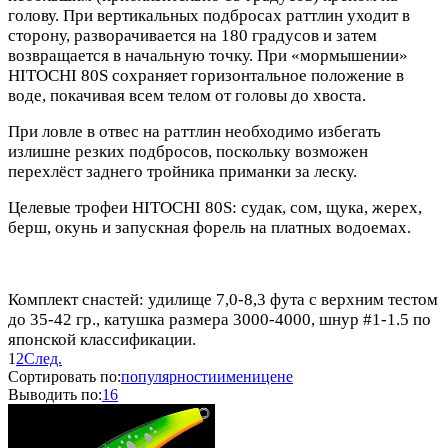
голову. При вертикальных подбросах раттлин уходит в
сторону, разворачивается на 180 градусов и затем
возвращается в начальную точку. При «мормышении»
HITOCHI 80S сохраняет горизонтальное положение в
воде, покачивая всем телом от головы до хвоста.
При ловле в отвес на раттлин необходимо избегать
излишне резких подбросов, поскольку возможен
перехлёст заднего тройника приманки за леску.
Целевые трофеи HITOCHI 80S: судак, сом, щука, жерех,
берш, окунь и запускная форель на платных водоемах.
Комплект снастей: удилище 7,0-8,3 фута с верхним тестом
до 35-42 гр., катушка размера 3000-4000, шнур #1-1.5 по
японской классификации.
1
2
След.
Сортировать по:
популярности
имени
цене
Выводить по:
16