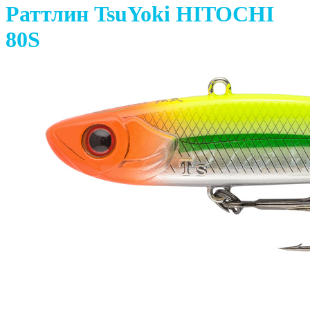
Раттлин TsuYoki HITOCHI
80S