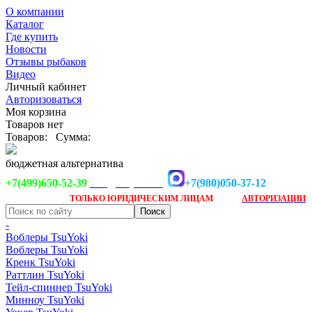
О компании
Каталог
Где купить
Новости
Отзывы рыбаков
Видео
Личный кабинет
Авторизоваться
Моя корзина
Товаров нет
Товаров:
Сумма:
бюджетная альтернатива
+7(499)650-52-39
+7(980)050-37-12
info@tsuyoki.ru
Заказ доступен
после
ТОЛЬКО
ЮРИДИЧЕСКИМ ЛИЦАМ
АВТОРИЗАЦИИ
-
Воблеры TsuYoki
Воблеры TsuYoki
Кренк TsuYoki
Раттлин TsuYoki
Тейл-спиннер TsuYoki
Минноу TsuYoki