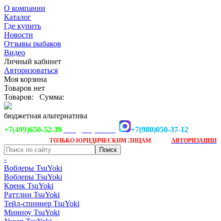
О компании
Каталог
Где купить
Новости
Отзывы рыбаков
Видео
Личный кабинет
Авторизоваться
Моя корзина
Товаров нет
Товаров:
Сумма:
бюджетная альтернатива
+7(499)650-52-39
+7(980)050-37-12
info@tsuyoki.ru
Заказ доступен
после
ТОЛЬКО
ЮРИДИЧЕСКИМ ЛИЦАМ
АВТОРИЗАЦИИ
-
Воблеры TsuYoki
Воблеры TsuYoki
Кренк TsuYoki
Раттлин TsuYoki
Тейл-спиннер TsuYoki
Минноу TsuYoki