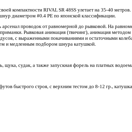
своей компактности RIVAL SR 48SS улетает на 35-40 метров.
 шнур диаметром #0.4 PE по японской классификации.
ь арсенал проводок от равномерной до рывковой. На равном
 приманки. Рывковая анимация (твичинг), анимация методом 
радусов, с выраженными покачиваниями и остаточными колеб
щем и медленным подбором шнура катушкой.
ь, щука, судак, а также запускная форель на платных водоем
утов быстрого строя, с верхним тестом до 8-12 гр., катушк