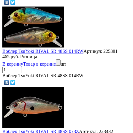
Воблер TsuYoki RIVAL SR 48SS 014RW
Артикул: 225381
465 руб. Розница
В корзину
Товар в корзине
шт
Воблер TsuYoki RIVAL SR 48SS 014RW
Воблер TsuYoki RIVAL SR 48SS 073Z
Артикул: 223482