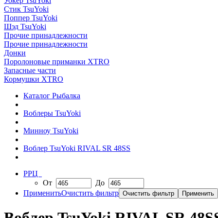
Уокер TsuYoki
Стик TsuYoki
Поппер TsuYoki
Шэд TsuYoki
Прочие принадлежности
Прочие принадлежности
Донки
Поролоновые приманки XTRO
Запасные части
Кормушки XTRO
Каталог Рыбалка
Воблеры TsuYoki
Минноу TsuYoki
Воблер TsuYoki RIVAL SR 48SS
РРЦ
От
До
Применить
Очистить фильтр
Воблер TsuYoki RIVAL SR 48S