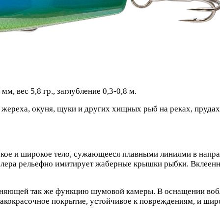
, вес 5,8 гр., заглубление 0,3-0,8 м.
, жереха, окуня, щуки и других хищных рыб на реках, пруда
кое и широкое тело, сужающееся плавными линиями в напра
блера рельефно имитирует жаберные крышки рыбки. Вклеен
лняющей так же функцию шумовой камеры. В оснащении вобл
акокрасочное покрытие, устойчивое к повреждениям, и широ