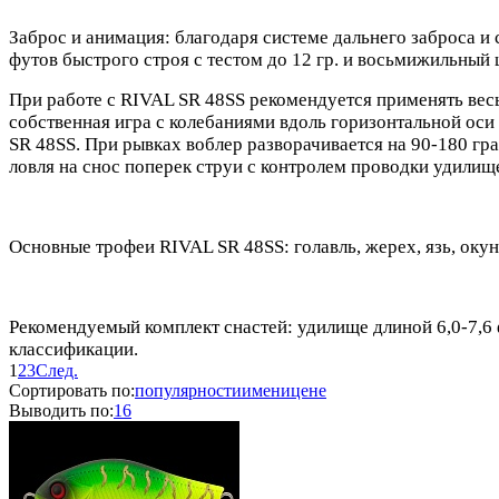
Заброс и анимация: благодаря системе дальнего заброса и 
футов быстрого строя с тестом до 12 гр. и восьмижильный
При работе с RIVAL SR 48SS рекомендуется применять вес
собственная игра с колебаниями вдоль горизонтальной оси
SR 48SS. При рывках воблер разворачивается на 90-180 г
ловля на снос поперек струи с контролем проводки удили
Основные трофеи RIVAL SR 48SS: голавль, жерех, язь, окун
Рекомендуемый комплект снастей: удилище длиной 6,0-7,6 ф
классификации.
1
2
3
След.
Сортировать по:
популярности
имени
цене
Выводить по:
16